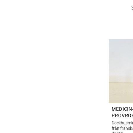
MEDICIN
PROVRÖ
Dockhusmini
från fransk