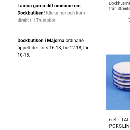
Dockhusmini
Lämna gärna ditt omdöme om
från Street
Dockbutiken!
Klicka här och kom
direkt till Trustpilot
Dockbutiken i Majorna
ordinarie
öppettider: tors 16-18, fre 12-18, lör
10-15.
6 ST TA
PORSLIN