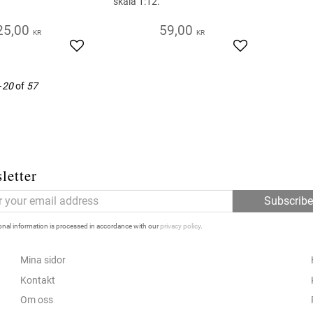
skala 1:12.
25,00
59,00
KR
KR
Add to favorites
Add to favorite
–
20
of
57
letter
Subscrib
nal information is processed in accordance with our
privacy policy
.
Mina sidor
Kontakt
Om oss