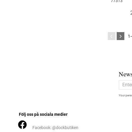
77313
1
News
Your perso
Följ oss på sociala medier
Facebook: @dockbutiken