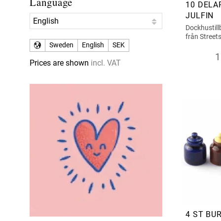
Language
10 DELA
JULFIN
Dockhustill
från Street
Sweden
English
SEK
1
Prices are shown
incl. VAT
4 ST BU