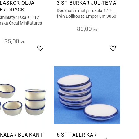
FLASKOR OLJA
3 ST BURKAR JUL-TEMA
ER DRYCK
Dockhusminiatyr i skala 1:12
från Dollhouse Emporium 3868
iniatyr i skala 1:12
nska Creal Minitatures
80,00
KR
35,00
KR
s
Add to favorites
Add to favor
SKÅLAR BLÅ KANT
6 ST TALLRIKAR