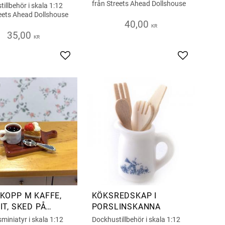
från Streets Ahead Dollshouse
illbehör i skala 1:12
reets Ahead Dollshouse
40,00
KR
35,00
KR
s
Add to favorites
Add to favor
KOPP M KAFFE,
KÖKSREDSKAP I
IT, SKED PÅ
PORSLINSKANNA
A
iniatyr i skala 1:12
Dockhustillbehör i skala 1:12