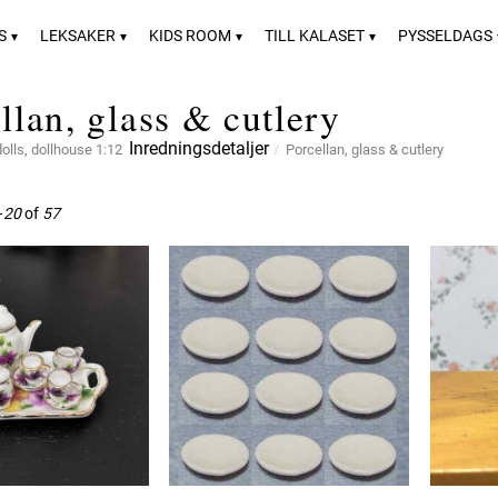
S
LEKSAKER
KIDS ROOM
TILL KALASET
PYSSELDAGS
llan, glass & cutlery
Inredningsdetaljer
dolls, dollhouse 1:12
Porcellan, glass & cutlery
–
20
of
57