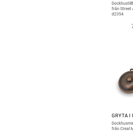
KANT
Dockhustill
från Street
d2354
GRYTA I
Dockhusmini
från Creal 