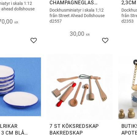
CHAMPAGNEGLAS
2,3CM
atyr i skala 1:12
CHAMPAGNESTRUTAR
s ahead dollshouse
Dockhusminiatyr i skala 1;12
Dockhusm
från Street Ahead Dollshouse
från Str
70,00
d2557
d2353
KR
30,00
KR
Add to favorites
Add to favorite
LLRIKAR
7 ST KÖKSREDSKAP
BUTIK
 3 CM BLÅ
BAKREDSKAP
APOT