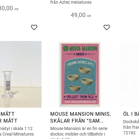
från Aztec miniatures
30,00
KR
49,00
KR
Add to favorites
Add to favorite
-MÅTT
MOUSE MANSION MINIS,
ÖL I 
R MÅTT
SKÅLAR FRÅN “SAM
Dockskåp
OCH JULIA” PÅ SVT
från fra
atyr i skala 1:12
Mouse Mansion är en fin serie
72192
a Creal Miniatures
dockor, möbler och tillbehör i