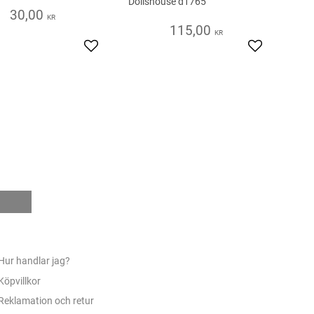
Dollshouse d1765
30,00
KR
115,00
KR
s
Add to favorites
Add to favor
e
Hur handlar jag?
Köpvillkor
Reklamation och retur