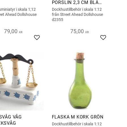
PORSLIN 2,3 CM BLÅ
KANT
iniatyr i skala 1;12
Dockhustillbehör i skala 1:12
eet Ahead Dollshouse
från Street Ahead Dollshouse
d2355
79,00
75,00
KR
KR
s
Add to favorites
Add to favor
SVÅG VÅG
FLASKA M KORK GRÖN
EKSVÅG
Dockhustillbehör i skala 1:12