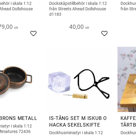
behör i skala 1:12
Dockskåpstillbehör i skala 1:12
Dockhust
 Ahead Dollshouse
från Streets Ahead Dollshouse
från St
d1183
79,00
40,00
KR
KR
Add to favorites
Add to favorite
 BRONS METALL
IS-TÅNG SET M ISKUB O
KAFFE
HACKA SEKELSKIFTE
TÅRTB
atyr i skala 1:12
BRICK
Miniatures 72436
Dockhusminiatyr i skala 1:12
Dockhusm