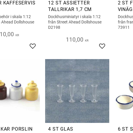
R KAFFESERVIS
12 ST ASSIETTER
2 ST 
TALLRIKAR 1,7 CM
VINÄG
behör i skala 1:12
Dockhusminiatyr i skala 1:12
Dockhusm
s Ahead Dollshouse
från Street Ahead Dollshouse
från fra
D2198
73911
10,00
KR
110,00
KR
Add to favorites
Add to favorite
RKAR PORSLIN
4 ST GLAS
6 ST 