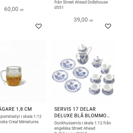
från Street Ahead Dollshouse
d551
60,00
KR
39,00
KR
s
Add to favorites
Add to favor
BÄGARE 1,8 CM
SERVIS 17 DELAR
DELUXE BLÅ BLOMMOR
sminiatyr i skala 1:12
OCH BLAD
nska Creal Miniatures
Dockhusservis i skala 1:12 från
engelska Street Ahead