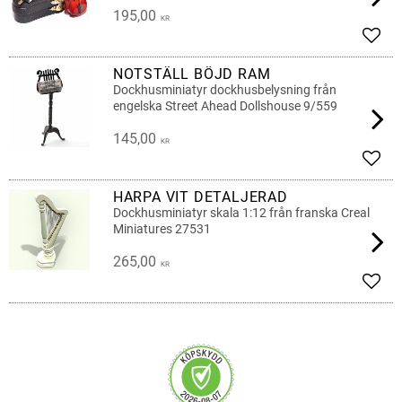
195,00
KR
Add t
NOTSTÄLL BÖJD RAM
Dockhusminiatyr dockhusbelysning från
engelska Street Ahead Dollshouse 9/559
145,00
KR
Add t
HARPA VIT DETALJERAD
Dockhusminiatyr skala 1:12 från franska Creal
Miniatures 27531
265,00
KR
Add t