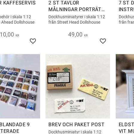
R KAFFESERVIS
2 ST TAVLOR
7 ST 
MÅLNINGAR PORTRÄTT
INST
MAN OCH KVINNA
behör i skala 1:12
Dockhusminiatyrer i skala 1:12
Dockhusm
s Ahead Dollshouse
från Street Head Dollshouse
från fra
10,00
49,00
KR
KR
Add to favorites
Add to favorite
BLANDADE 9
BREV OCH PAKET POST
ELDST
RTERADE
VIT M
Dockhusminiatyr i skala 1:12