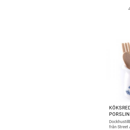
KÖKSRED
PORSLI
Dockhustill
från Street