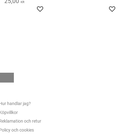
25,00
KR
s
Add to favorites
Add to favor
e
Hur handlar jag?
Köpvillkor
Reklamation och retur
Policy och cookies