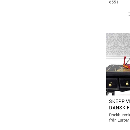
d551
SKEPP V
DANSK F
Dockhusmini
från EuroMi