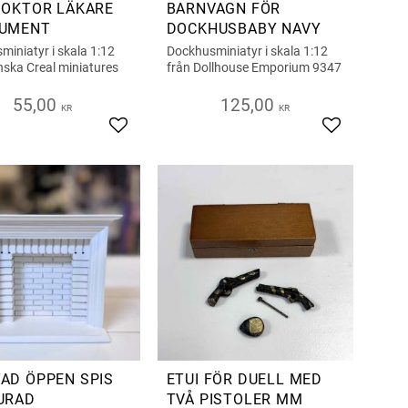
DOKTOR LÄKARE
BARNVAGN FÖR
RUMENT
DOCKHUSBABY NAVY
iniatyr i skala 1:12
Dockhusminiatyr i skala 1:12
nska Creal miniatures
från Dollhouse Emporium 9347
55,00
125,00
KR
KR
s
Add to favorites
Add to favor
AD ÖPPEN SPIS
ETUI FÖR DUELL MED
URAD
TVÅ PISTOLER MM