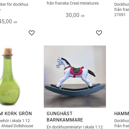
från franska Creal miniatures
cker för dockhus
Dockhus
p
från fra
30,00
27091
KR
45,00
KR
Add to favorites
Add to favorite
M KORK GRÖN
GUNGHÄST
HAMM
BARNKAMMARE
behör i skala 1:12
Dockhusm
s Ahead Dollshouse
från fra
En dockhusminiatyr i skala 1:12