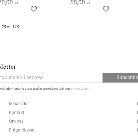
70,00
65,00
KR
KR
Add to favorites
Add to favorite
–
20
of
119
letter
Subscrib
nal information is processed in accordance with our
privacy policy
.
Mina sidor
Kontakt
Om oss
Frågor & svar