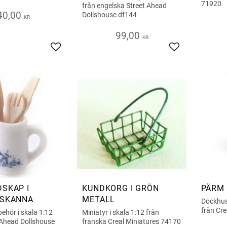
71920
från engelska Street Ahead
40,00
Dollshouse df144
KR
99,00
KR
Add to favorites
Add to favorite
SKAP I
KUNDKORG I GRÖN
PÄRM
NSKANNA
METALL
Dockhusm
från Cre
behör i skala 1:12
Miniatyr i skala 1:12 från
 Ahead Dollshouse
franska Creal Miniatures 74170