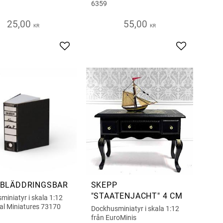
6359
25,00
55,00
KR
KR
s
Add to favorites
Add to favor
 BLÄDDRINGSBAR
SKEPP
"STAATENJACHT" 4 CM
iniatyr i skala 1:12
al Miniatures 73170
Dockhusminiatyr i skala 1:12
från EuroMinis