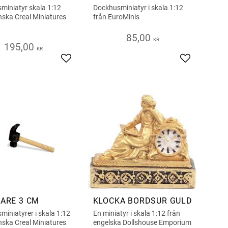
miniatyr skala 1:12
Dockhusminiatyr i skala 1:12
nska Creal Miniatures
från EuroMinis
85,00
KR
195,00
KR
s
Add to favorites
Add to favor
ARE 3 CM
KLOCKA BORDSUR GULD
iniatyrer i skala 1:12
En miniatyr i skala 1:12 från
nska Creal Miniatures
engelska Dollshouse Emporium