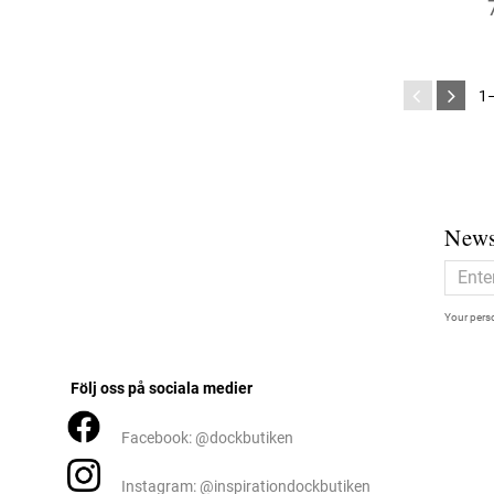
1
News
Your perso
Följ oss på sociala medier
Facebook: @dockbutiken
Instagram: @inspirationdockbutiken