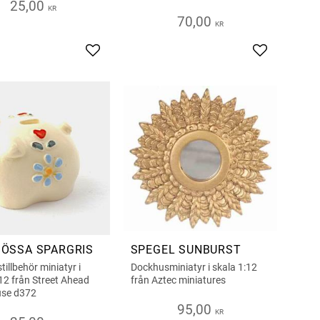
25,00
KR
70,00
KR
s
Add to favorites
Add to favor
ÖSSA SPARGRIS
SPEGEL SUNBURST
illbehör miniatyr i
Dockhusminiatyr i skala 1:12
12 från Street Ahead
från Aztec miniatures
use d372
95,00
KR