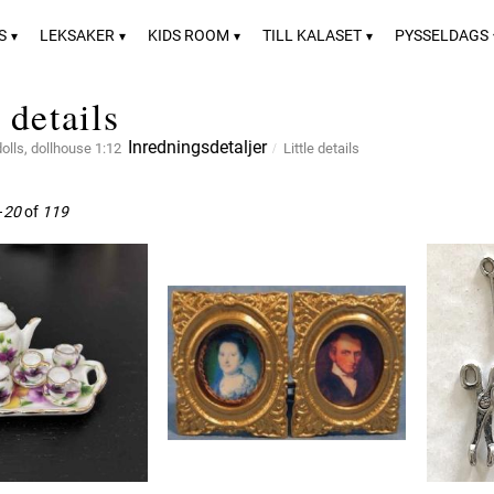
S
LEKSAKER
KIDS ROOM
TILL KALASET
PYSSELDAGS
 details
Inredningsdetaljer
dolls, dollhouse 1:12
Little details
–
20
of
119