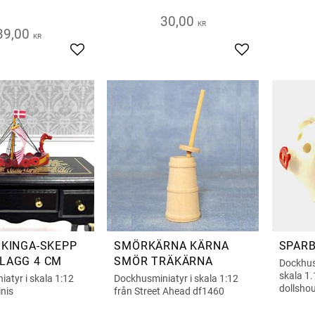
30,00
KR
39,00
KR
Add to favorites
Add to favorite
IKINGA-SKEPP
SMÖRKÄRNA KÄRNA
SPARB
LAGG 4 CM
SMÖR TRÄKÄRNA
Dockhust
skala 1.
atyr i skala 1:12
Dockhusminiatyr i skala 1:12
dollsho
nis
från Street Ahead df1460