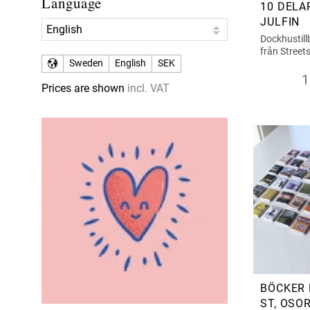
Language
10 DELA
JULFIN
Dockhustill
från Street
Sweden
English
SEK
1
Prices are shown
incl. VAT
BÖCKER 
ST, OSO