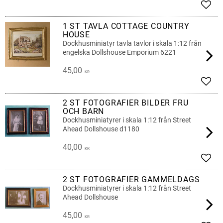
Add t
1 ST TAVLA COTTAGE COUNTRY
HOUSE
Dockhusminiatyr tavla tavlor i skala 1:12 från
engelska Dollshouse Emporium 6221
45,00
KR
Add t
2 ST FOTOGRAFIER BILDER FRU
OCH BARN
Dockhusminiatyrer i skala 1:12 från Street
Ahead Dollshouse d1180
40,00
KR
Add t
2 ST FOTOGRAFIER GAMMELDAGS
Dockhusminiatyrer i skala 1:12 från Street
Ahead Dollshouse
45,00
KR