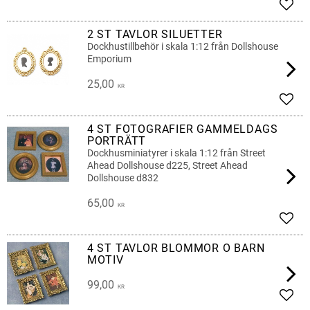
Add t
2 ST TAVLOR SILUETTER
Dockhustillbehör i skala 1:12 från Dollshouse
Emporium
25,00
KR
Add t
4 ST FOTOGRAFIER GAMMELDAGS
PORTRÄTT
Dockhusminiatyrer i skala 1:12 från Street
Ahead Dollshouse d225, Street Ahead
Dollshouse d832
65,00
KR
Add t
4 ST TAVLOR BLOMMOR O BARN
MOTIV
99,00
KR
Add t