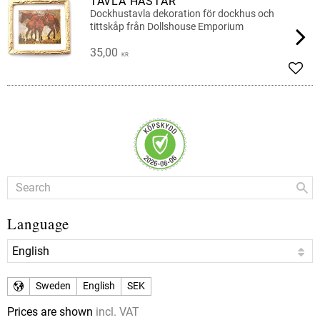
TAVLA HÄSTAR
Dockhustavla dekoration för dockhus och
tittskåp från Dollshouse Emporium
35,00
KR
Add t
Language
Sweden
English
SEK
Prices are shown
incl. VAT