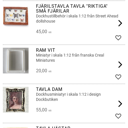
FJÄRILSTAVLA TAVLA "RIKTIGA"
SMÅ FJÄRILAR
Dockhustillbehör i skala 1:12 från Street Ahead
dollshouse
45,00
KR
Add t
RAM VIT
Miniatyr i skala 1:12 från franska Creal
Miniatures
20,00
KR
Add t
TAVLA DAM
Dockhusminiatyr i skala 1:12 i design
Dockbutiken
55,00
KR
Add t