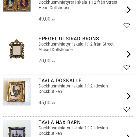
Dockhusminiatyrer i skala 1:12 från Street
Head Dollshouse
49,00
KR
Add t
SPEGEL UTSIRAD BRONS
Dockhusminiatyr i skala 1;12 från Street
Ahead Dollshouse
70,00
KR
Add t
TAVLA DÖSKALLE
Dockhusminiatyr i skala 1:12 i design
Dockbutiken
45,00
KR
Add t
TAVLA HÄX-BARN
Dockhusminiatyr i skala 1:12 i design
Dockbutiken