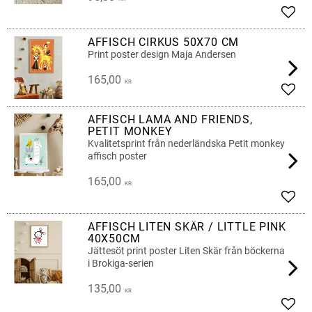
Add t
AFFISCH CIRKUS 50X70 CM
Print poster design Maja Andersen
165,00
KR
Add t
AFFISCH LAMA AND FRIENDS,
PETIT MONKEY
Kvalitetsprint från nederländska Petit monkey
affisch poster
165,00
KR
Add t
AFFISCH LITEN SKÄR / LITTLE PINK
40X50CM
Jättesöt print poster Liten Skär från böckerna
i Brokiga-serien
135,00
KR
Add t