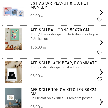
3ST ASKAR PEANUT & CO, PETIT
MONKEY
99,00
KR
Add t
AFFISCH BALLOONS 50X70 CM
Print / Poster design Ingela Arrhenius / Ingela
P Arrhenius
135,00
KR
Add t
AFFISCH BLACK BEAR, ROOMMATE
Print poster i design danska Roommate
95,00
KR
Add t
AFFISCH BROKIGA KITCHEN 30X24
CM
En illustration av Stina Virsén print poster
95,00
KR