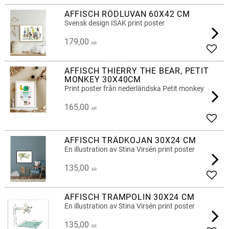
AFFISCH RÖDLUVAN 60X42 CM
Svensk design ISAK print poster
179,00
KR
Add t
AFFISCH THIERRY THE BEAR, PETIT
MONKEY 30X40CM
Print poster från nederländska Petit monkey
165,00
KR
Add t
AFFISCH TRÄDKOJAN 30X24 CM
En illustration av Stina Virsén print poster
135,00
KR
Add t
AFFISCH TRAMPOLIN 30X24 CM
En illustration av Stina Virsén print poster
135,00
KR