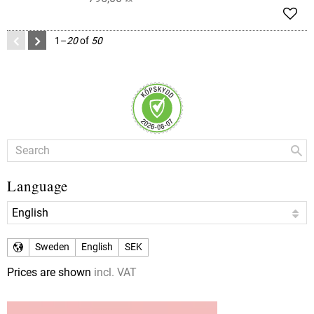
KR
Add t
1–
20
of
50
Language
Sweden
English
SEK
Prices are shown
incl. VAT