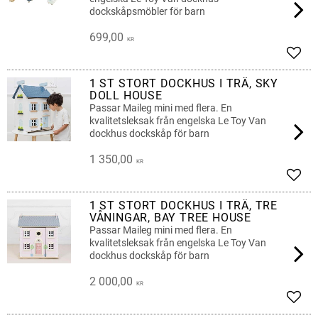
dockskåpsmöbler för barn
699,00
KR
Add t
1 ST STORT DOCKHUS I TRÄ, SKY
DOLL HOUSE
Passar Maileg mini med flera. En
kvalitetsleksak från engelska Le Toy Van
dockhus dockskåp för barn
1 350,00
KR
Add t
1 ST STORT DOCKHUS I TRÄ, TRE
VÅNINGAR, BAY TREE HOUSE
Passar Maileg mini med flera. En
kvalitetsleksak från engelska Le Toy Van
dockhus dockskåp för barn
2 000,00
KR
Add t