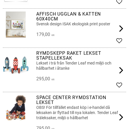
Add t
AFFISCH UGGLAN & KATTEN
60X40CM
Svensk design ISAK ekologisk print poster
179,00
KR
Add t
RYMDSKEPP RAKET LEKSET
STAPELLEKSAK
Lekset i trä från Tender Leaf med miljö och
hållbarhet i åtanke
295,00
KR
Add t
SPACE CENTER RYMDSTATION
LEKSET
OBS! För tillfället endast köp i e-handel då
leksaken är flyttad till nya lokalen. Tender Leaf
träleksaker, miljö o hållbarhet
795,00