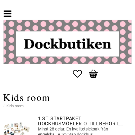
Favorites
Basket
Kids room
Kids room
1 ST STARTPAKET
DOCKHUSMÖBLER O TILLBEHÖR LE
TOY VAN
Minst 28 delar. En kvalitetsleksak från
engelska Le Toy Van dockhus