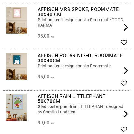
AFFISCH MRS SPÖKE, ROOMMATE
30X40 CM
Print poster i design danska Roommate GOOD
KARMA
95,00
KR
Add t
AFFISCH POLAR NIGHT, ROOMMATE
30X40CM
Print poster i design danska Roommate
95,00
KR
Add t
AFFISCH RAIN LITTLEPHANT
50X70CM
Glad poster print från LITTLEPHANT designad
av Camilla Lundsten
99,00
KR
Add t