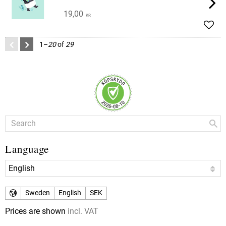
19,00
KR
Add t
1–
20
of
29
Language
Sweden
English
SEK
Prices are shown
incl. VAT