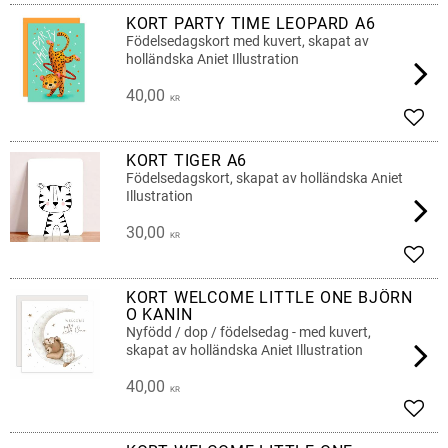
KORT PARTY TIME LEOPARD A6
Födelsedagskort med kuvert, skapat av
holländska Aniet Illustration
40,00
KR
Add t
KORT TIGER A6
Födelsedagskort, skapat av holländska Aniet
Illustration
30,00
KR
Add t
KORT WELCOME LITTLE ONE BJÖRN
O KANIN
Nyfödd / dop / födelsedag - med kuvert,
skapat av holländska Aniet Illustration
40,00
KR
Add t