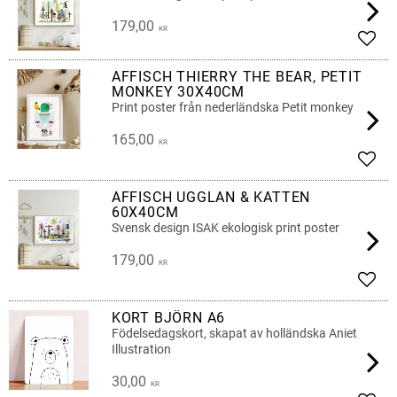
179,00
KR
Add t
AFFISCH THIERRY THE BEAR, PETIT
MONKEY 30X40CM
Print poster från nederländska Petit monkey
165,00
KR
Add t
AFFISCH UGGLAN & KATTEN
60X40CM
Svensk design ISAK ekologisk print poster
179,00
KR
Add t
KORT BJÖRN A6
Födelsedagskort, skapat av holländska Aniet
Illustration
30,00
KR