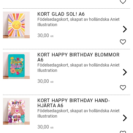
Add t
KORT GLAD SOL! A6
Födelsedagskort, skapat av holländska Aniet
Illustration
30,00
KR
Add t
KORT HAPPY BIRTHDAY BLOMMOR
A6
Födelsedagskort, skapat av holländska Aniet
Illustration
30,00
KR
Add t
KORT HAPPY BIRTHDAY HAND-
HJÄRTA A6
Födelsedagskort, skapat av holländska Aniet
Illustration
30,00
KR