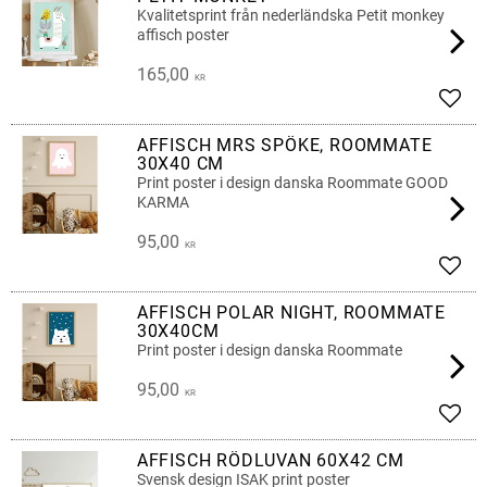
Kvalitetsprint från nederländska Petit monkey
affisch poster
165,00
KR
Add t
AFFISCH MRS SPÖKE, ROOMMATE
30X40 CM
Print poster i design danska Roommate GOOD
KARMA
95,00
KR
Add t
AFFISCH POLAR NIGHT, ROOMMATE
30X40CM
Print poster i design danska Roommate
95,00
KR
Add t
AFFISCH RÖDLUVAN 60X42 CM
Svensk design ISAK print poster