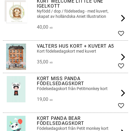
KORT WELCOME LITTLE ONE
IGELKOTT
Nyfödd / dop / födelsedag - med kuvert,
skapat av holländska Aniet Illustration
40,00
KR
Add t
VALTERS HUS KORT + KUVERT A5
Kort födelsedagskort med kuvert
35,00
KR
Add t
KORT MISS PANDA
FÖDELSEDAGSKORT
Födelsedagskort från Petitmonkey kort
19,00
KR
Add t
KORT PANDA BEAR
FÖDELSEDAGSKORT
Födelsedagskort från Petit monkey kort