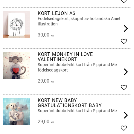
Add t
KORT LEJON A6
Födelsedagskort, skapat av holländska Aniet
Illustration
30,00
KR
Add t
KORT MONKEY IN LOVE
VALENTINEKORT
Superfint dubbelvikt kort från Pippi and Me
födelsedagskort
29,00
KR
Add t
KORT NEW BABY
GRATULATIONSKORT BABY
Superfint dubbelvikt kort från Pippi and Me
29,00
KR
Add t