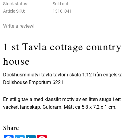
Stock status
Sold out
Article SKU
1310_041
Write a review!
1 st Tavla cottage country
house
Dockhusminiatyr tavla tavlor i skala 1:12 från engelska
Dollshouse Emporium 6221
En stilig tavla med klassikt motiv av en liten stuga i ett
vackert landskap. Guldram. Mått ca 5,8 x 7,2 x 1 cm.
Share
Facebook
Twitter
LinkedIn
Pinterest