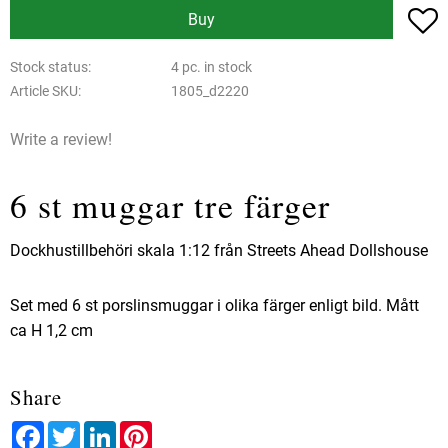
A
Buy
Stock status
4 pc. in stock
Article SKU
1805_d2220
Write a review!
6 st muggar tre färger
Dockhustillbehöri skala 1:12 från Streets Ahead Dollshouse
Set med 6 st porslinsmuggar i olika färger enligt bild. Mått
ca H 1,2 cm
Share
Facebook
Twitter
LinkedIn
Pinterest