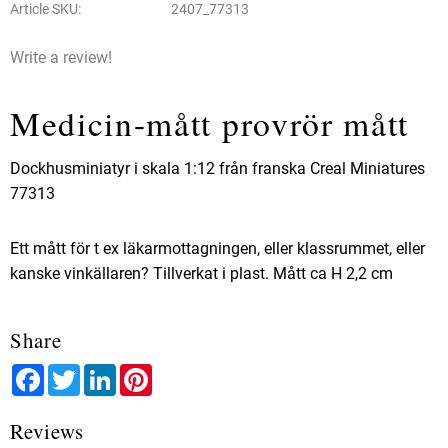
Article SKU
2407_77313
Write a review!
Medicin-mått provrör mått
Dockhusminiatyr i skala 1:12 från franska Creal Miniatures
77313
Ett mått för t ex läkarmottagningen, eller klassrummet, eller
kanske vinkällaren? Tillverkat i plast. Mått ca H 2,2 cm
Share
Facebook
Twitter
LinkedIn
Pinterest
Reviews