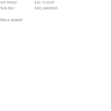
tock status
4 pc. in stock
rticle SKU
2402_IM65035
rite a review!