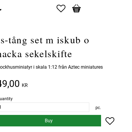
Favorites
Basket
Is-tång set m iskub o
hacka sekelskifte
ockhusminiatyr i skala 1:12 från Aztec miniatures
49,00
KR
uantity
pc.
Add to f
Buy