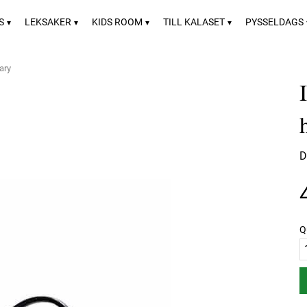
S
LEKSAKER
KIDS ROOM
TILL KALASET
PYSSELDAGS
ary
D
Q