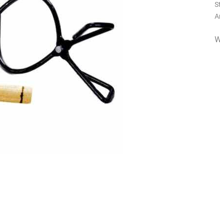
S
A
W