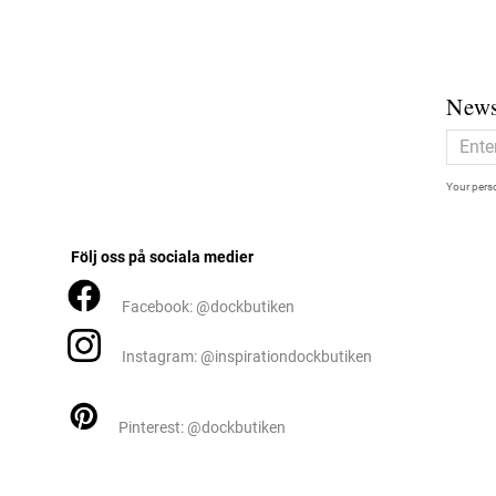
News
Your perso
Följ oss på sociala medier
Facebook: @dockbutiken
Instagram: @inspirationdockbutiken
Pinterest: @dockbutiken