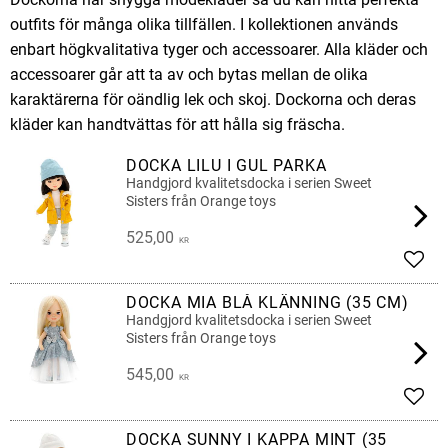
outfits för många olika tillfällen. I kollektionen används
enbart högkvalitativa tyger och accessoarer. Alla kläder och
accessoarer går att ta av och bytas mellan de olika
karaktärerna för oändlig lek och skoj. Dockorna och deras
kläder kan handtvättas för att hålla sig fräscha.
DOCKA LILU I GUL PARKA
Handgjord kvalitetsdocka i serien Sweet
Sisters från Orange toys
525,00
KR
Lägg 
DOCKA MIA BLÅ KLÄNNING (35 CM)
Handgjord kvalitetsdocka i serien Sweet
Sisters från Orange toys
545,00
KR
Lägg 
DOCKA SUNNY I KAPPA MINT (35