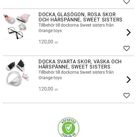
Lägg 
DOCKA GLASÖGON, ROSA SKOR
OCH HÅRSPÄNNE, SWEET SISTERS
Tillbehör till dockorna Sweet sisters från
Orange toys
120,00
KR
Lägg 
DOCKA SVARTA SKOR, VÄSKA OCH
HÅRSPÄNNE, SWEET SISTERS
Tillbehör till dockorna Sweet sisters från
Orange toys
120,00
KR
Lägg 