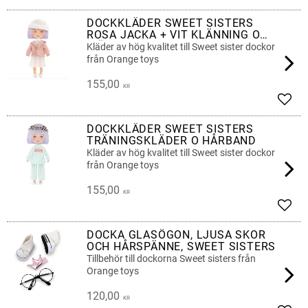
Lägg 
DOCKKLÄDER SWEET SISTERS
ROSA JACKA + VIT KLÄNNING O
MÖSSA
Kläder av hög kvalitet till Sweet sister dockor
från Orange toys
155,00
KR
Lägg 
DOCKKLÄDER SWEET SISTERS
TRÄNINGSKLÄDER O HÅRBAND
Kläder av hög kvalitet till Sweet sister dockor
från Orange toys
155,00
KR
Lägg 
DOCKA GLASÖGON, LJUSA SKOR
OCH HÅRSPÄNNE, SWEET SISTERS
Tillbehör till dockorna Sweet sisters från
Orange toys
120,00
KR