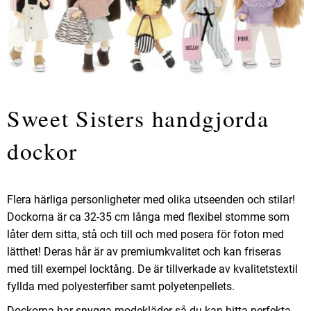
Sweet Sisters handgjorda
dockor
Flera härliga personligheter med olika utseenden och stilar!
Dockorna är ca 32-35 cm långa med flexibel stomme som
låter dem sitta, stå och till och med posera för foton med
lätthet! Deras hår är av premiumkvalitet och kan friseras
med till exempel locktång. De är tillverkade av kvalitetstextil
fyllda med polyesterfiber samt polyetenpellets.
Dockorna har snygga modekläder så du kan hitta perfekta