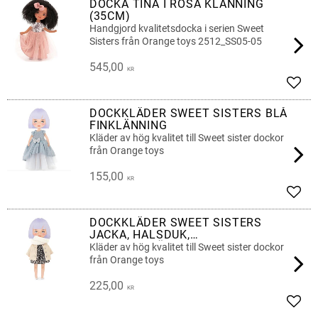
DOCKA TINA I ROSA KLÄNNING
(35CM)
Handgjord kvalitetsdocka i serien Sweet
Sisters från Orange toys 2512_SS05-05
545,00
KR
Lägg 
DOCKKLÄDER SWEET SISTERS BLÅ
FINKLÄNNING
Kläder av hög kvalitet till Sweet sister dockor
från Orange toys
155,00
KR
Lägg 
DOCKKLÄDER SWEET SISTERS
JACKA, HALSDUK,
LEOPARDKLÄNNING
Kläder av hög kvalitet till Sweet sister dockor
från Orange toys
225,00
KR
Lägg 