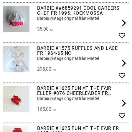
BARBIE ##6859291 COOL CAREERS
CHEF FR 1995, KOCKMÖSSA
Barbie vintage original från Mattel
35,00
KR
Lägg 
BARBIE #1575 RUFFLES AND LACE
FR 1964-65 NC
Barbie vintage original från Mattel
295,00
KR
Lägg 
BARBIE #1625 FUN AT THE FAIR
ELLER #876 CHEERLEADER FR
1964-65, SKOR
Barbie vintage original från Mattel
165,00
KR
Lägg 
BARBIE #1625 FUN AT THE FAIR FR