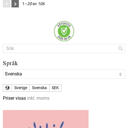
1–
20
av
106
Språk
Sverige
Svenska
SEK
Priser visas
inkl. moms