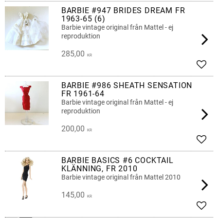
BARBIE #947 BRIDES DREAM FR
1963-65 (6)
Barbie vintage original från Mattel - ej
reproduktion
285,00
KR
Lägg 
BARBIE #986 SHEATH SENSATION
FR 1961-64
Barbie vintage original från Mattel - ej
reproduktion
200,00
KR
Lägg 
BARBIE BASICS #6 COCKTAIL
KLÄNNING, FR 2010
Barbie vintage original från Mattel 2010
145,00
KR
Lägg 