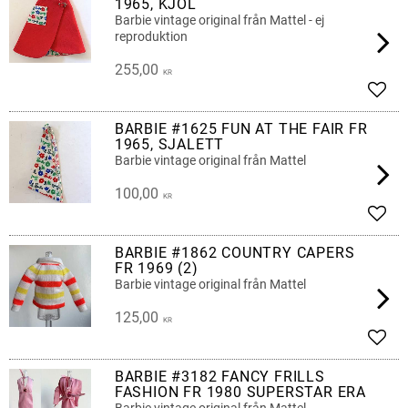
1965, KJOL
Barbie vintage original från Mattel - ej
reproduktion
255,00
KR
Lägg 
BARBIE #1625 FUN AT THE FAIR FR
1965, SJALETT
Barbie vintage original från Mattel
100,00
KR
Lägg 
BARBIE #1862 COUNTRY CAPERS
FR 1969 (2)
Barbie vintage original från Mattel
125,00
KR
Lägg 
BARBIE #3182 FANCY FRILLS
FASHION FR 1980 SUPERSTAR ERA