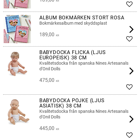
KR
Lägg 
ALBUM BOKMÄRKEN STORT ROSA
Bokmärkesalbum med skyddsplast
189,00
KR
Lägg 
BABYDOCKA FLICKA (LJUS
EUROPEISK) 38 CM
Kvalitetsdocka från spanska Nines Artesanals
d'Onil Dolls
475,00
KR
Lägg 
BABYDOCKA POJKE (LJUS
ASIATISK) 38 CM
Kvalitetsdocka från spanska Nines Artesanals
d'Onil Dolls
445,00
KR
Lägg 