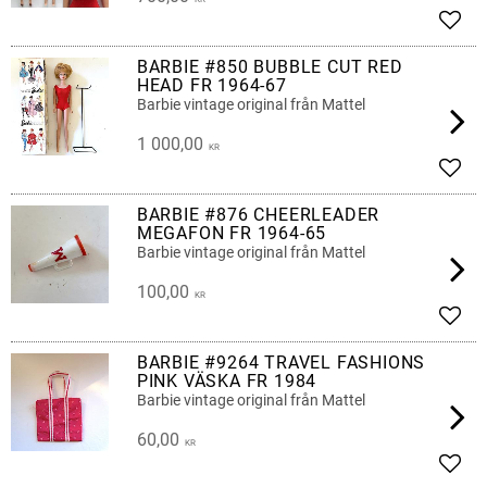
Lägg 
BARBIE #850 BUBBLE CUT RED
HEAD FR 1964-67
Barbie vintage original från Mattel
1 000,00
KR
Lägg 
BARBIE #876 CHEERLEADER
MEGAFON FR 1964-65
Barbie vintage original från Mattel
100,00
KR
Lägg 
BARBIE #9264 TRAVEL FASHIONS
PINK VÄSKA FR 1984
Barbie vintage original från Mattel
60,00
KR
Lägg 