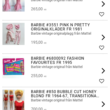
Barbie vintage original från Mattel
265,00
KR
Lägg 
BARBIE #3551 PINK N PRETTY
ORIGINALKLÄDER FR 1981
Barbie vintage originalplagg från Mattel
195,00
KR
Lägg 
BARBIE #6800092 FASHION
FAVOURITES FR 1995
Barbie vintage original från Mattel
255,00
KR
Lägg 
BARBIE #850 BUBBLE CUT HONEY
BLOND FR 1964-67, TRANSITIONAL
(4)
Barbie vintage original från Mattel
700,00
KR