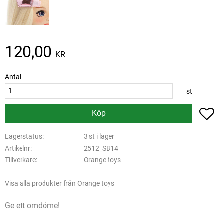
120,00
KR
Antal
st
L
Köp
Lagerstatus
3 st i lager
Artikelnr
2512_SB14
Tillverkare
Orange toys
Visa alla produkter från Orange toys
Ge ett omdöme!