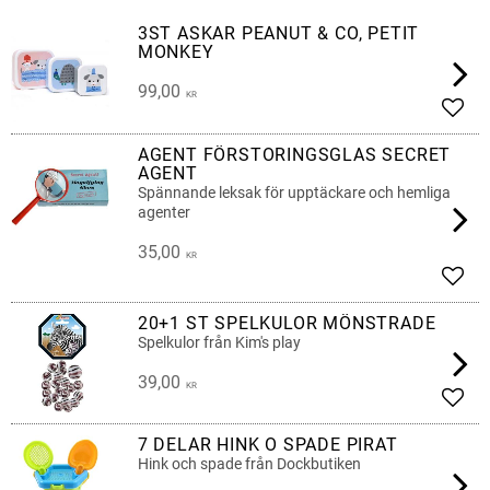
3ST ASKAR PEANUT & CO, PETIT
MONKEY
99,00
KR
Lägg 
AGENT FÖRSTORINGSGLAS SECRET
AGENT
Spännande leksak för upptäckare och hemliga
agenter
35,00
KR
Lägg 
20+1 ST SPELKULOR MÖNSTRADE
Spelkulor från Kim's play
39,00
KR
Lägg 
7 DELAR HINK O SPADE PIRAT
Hink och spade från Dockbutiken