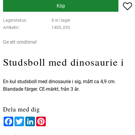
L
Köp
Lagerstatus
8 st i lager
Artikelnr
1405_053
Ge ett omdöme!
Studsboll med dinosaurie i
En kul studsboll med dinosaurie i sig, mått ca 4,9 cm.
Blandade färger. CE-märkt, från 3 år.
Dela med dig
Facebook
Twitter
LinkedIn
Pinterest