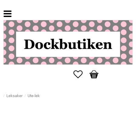
Favoriter
Kundvagn
Leksaker
Ute-lek