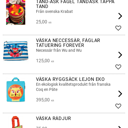
TAND-ASK FÅGEL TANDASK TAPPA
TAND
Från svenska Krabat
25,00
KR
Lägg 
VÄSKA NECCESSÄR, FÅGLAR
TATUERING FOREVER
Necessär från Wu and Wu
125,00
KR
Lägg 
VÄSKA RYGGSÄCK LEJON EKO
En ekologisk kvalitetsprodukt från franska
Coq en Pâte
395,00
KR
Lägg 
VÄSKA RÅDJUR