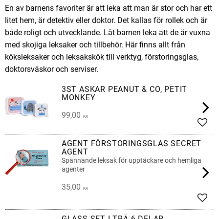
En av barnens favoriter är att leka att man är stor och har ett
litet hem, är detektiv eller doktor. Det kallas för rollek och är
både roligt och utvecklande. Låt barnen leka att de är vuxna
med skojiga leksaker och tillbehör. Här finns allt från
köksleksaker och leksakskök till verktyg, förstoringsglas,
doktorsväskor och serviser.
3ST ASKAR PEANUT & CO, PETIT
MONKEY
99,00
KR
Lägg 
AGENT FÖRSTORINGSGLAS SECRET
AGENT
Spännande leksak för upptäckare och hemliga
agenter
35,00
KR
Lägg 
GLASS-SET I TRÄ 6 DELAR