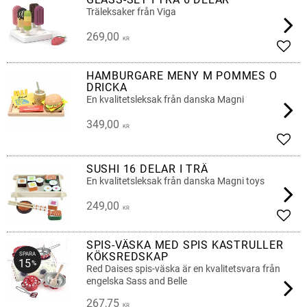
Träleksaker från Viga
269,00
KR
Lägg 
HAMBURGARE MENY M POMMES O
DRICKA
En kvalitetsleksak från danska Magni
349,00
KR
Lägg 
SUSHI 16 DELAR I TRÄ
En kvalitetsleksak från danska Magni toys
249,00
KR
Lägg 
SPIS-VÄSKA MED SPIS KASTRULLER
KÖKSREDSKAP
SPARA
15
%
Red Daises spis-väska är en kvalitetsvara från
engelska Sass and Belle
267,75
KR