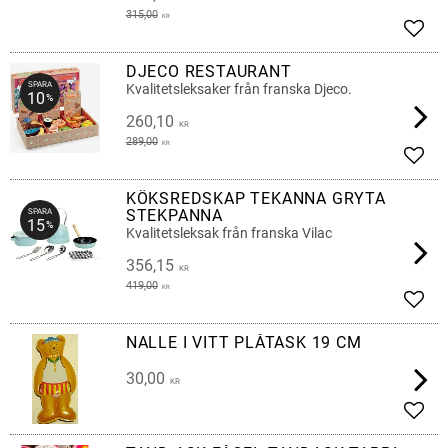
315,00
KR
Lägg 
DJECO RESTAURANT
SPARA
Kvalitetsleksaker från franska Djeco.
10
%
260,10
KR
289,00
KR
Lägg 
KÖKSREDSKAP TEKANNA GRYTA
STEKPANNA
SPARA
15
%
Kvalitetsleksak från franska Vilac
356,15
KR
419,00
KR
Lägg 
NALLE I VITT PLÅTASK 19 CM
30,00
KR
Lägg 