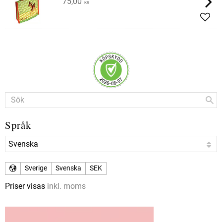
75,00
KR
Lägg 
Språk
Sverige
Svenska
SEK
Priser visas
inkl. moms