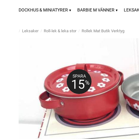
DOCKHUS & MINIATYRER
BARBIE M VÄNNER
LEKSA
Leksaker
Roll-lek & leka stor
Rollek Mat Butik Verktyg
SPARA
15
%