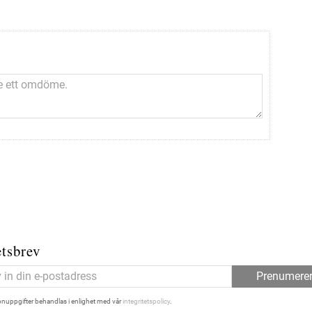
tsbrev
Prenumere
nuppgifter behandlas i enlighet med vår
integritetspolicy
.