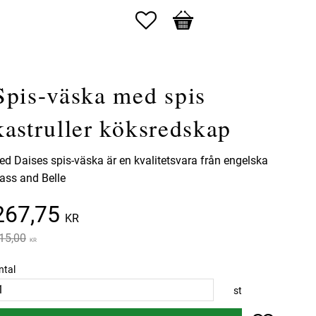
Favoriter
Kundvagn
Spis-väska med spis
kastruller köksredskap
ed Daises spis-väska är en kvalitetsvara från engelska
ass and Belle
Nedsatt pris:
267,75
KR
rdinarie pris:
15,00
KR
ntal
st