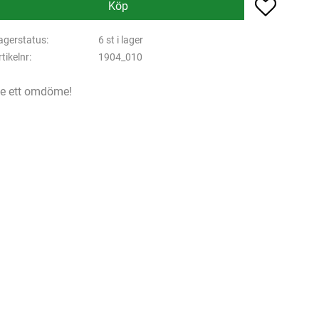
Lägg till 
Köp
agerstatus
6 st i lager
rtikelnr
1904_010
e ett omdöme!