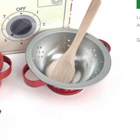
L
A
G