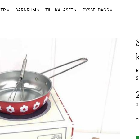
KER
BARNRUM
TILL KALASET
PYSSELDAGS
R
S
O
3
A