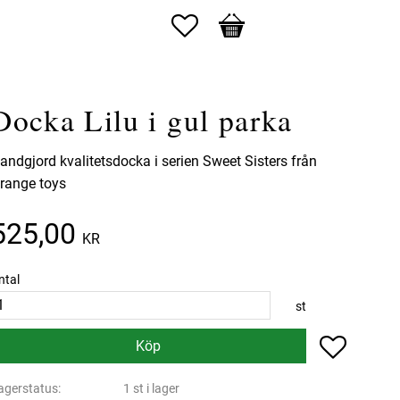
Favoriter
Kundvagn
Docka Lilu i gul parka
andgjord kvalitetsdocka i serien Sweet Sisters från
range toys
525,00
KR
ntal
st
Lägg till 
Köp
agerstatus
1 st i lager