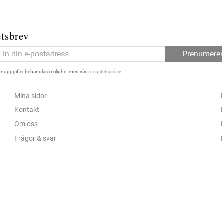
tsbrev
Prenumere
nuppgifter behandlas i enlighet med vår
integritetspolicy
.
Mina sidor
Kontakt
Om oss
Frågor & svar