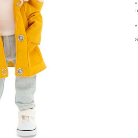
A
T
V
G