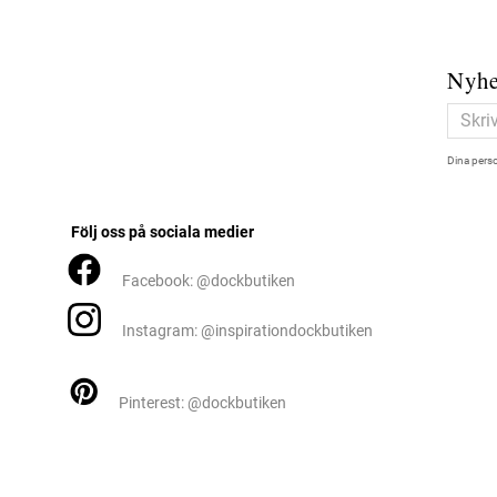
Nyhe
Dina perso
Följ oss på sociala medier
Facebook: @dockbutiken
Instagram: @inspirationdockbutiken
Pinterest: @dockbutiken