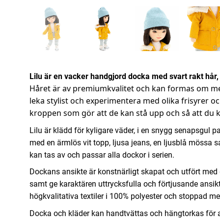
Lilu är en vacker handgjord docka med svart rakt hår, 
Håret är av premiumkvalitet och kan formas om med 
leka stylist och experimentera med olika frisyrer o
kroppen som gör att de kan stå upp och så att du 
Lilu är klädd för kyligare väder, i en snygg senapsgul 
med en ärmlös vit topp, ljusa jeans, en ljusblå mössa 
kan tas av och passar alla dockor i serien.
Dockans ansikte är konstnärligt skapat och utfört med di
samt ge karaktären uttrycksfulla och förtjusande ansik
högkvalitativa textiler i 100% polyester och stoppad me
Docka och kläder kan handtvättas och hängtorkas för a