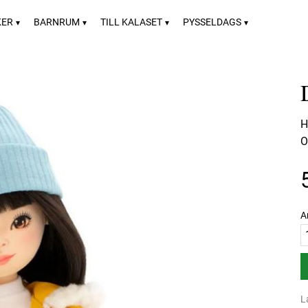
KER
BARNRUM
TILL KALASET
PYSSELDAGS
H
O
A
L