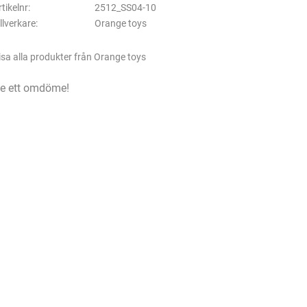
rtikelnr
2512_SS04-10
illverkare
Orange toys
isa alla produkter från Orange toys
e ett omdöme!