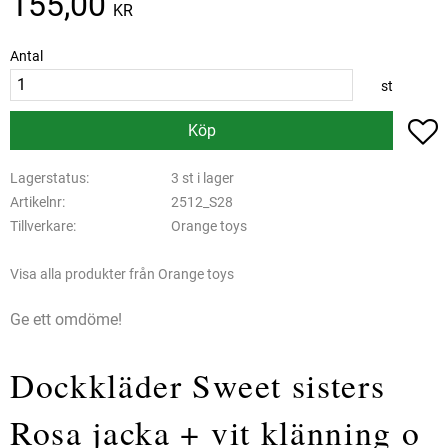
155,00
KR
Antal
st
L
Köp
Lagerstatus
3 st i lager
Artikelnr
2512_S28
Tillverkare
Orange toys
Visa alla produkter från Orange toys
Ge ett omdöme!
Dockkläder Sweet sisters
Rosa jacka + vit klänning o