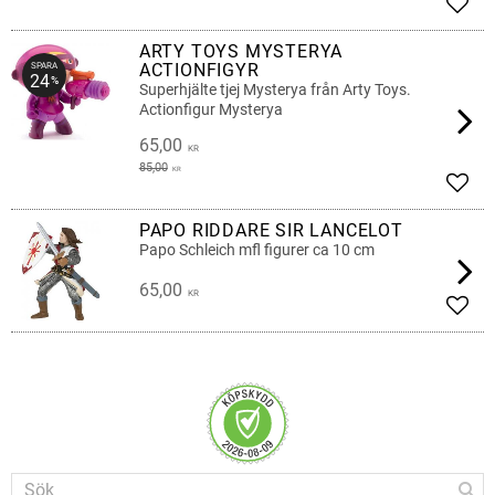
Lägg 
ARTY TOYS MYSTERYA
ACTIONFIGYR
SPARA
24
%
Superhjälte tjej Mysterya från Arty Toys.
Actionfigur Mysterya
65,00
KR
85,00
KR
Lägg 
PAPO RIDDARE SIR LANCELOT
Papo Schleich mfl figurer ca 10 cm
65,00
KR
Lägg 