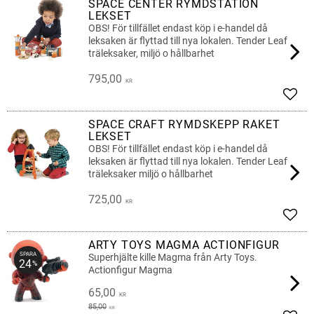
SPACE CENTER RYMDSTATION
LEKSET
OBS! För tillfället endast köp i e-handel då
leksaken är flyttad till nya lokalen. Tender Leaf
träleksaker, miljö o hållbarhet
795,00
KR
Lägg 
SPACE CRAFT RYMDSKEPP RAKET
LEKSET
OBS! För tillfället endast köp i e-handel då
leksaken är flyttad till nya lokalen. Tender Leaf
träleksaker miljö o hållbarhet
725,00
KR
Lägg 
ARTY TOYS MAGMA ACTIONFIGUR
SPARA
Superhjälte kille Magma från Arty Toys.
24
%
Actionfigur Magma
65,00
KR
85,00
KR