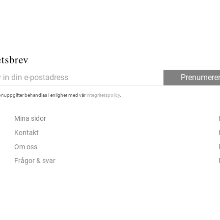
tsbrev
Prenumere
nuppgifter behandlas i enlighet med vår
integritetspolicy
.
Mina sidor
Kontakt
Om oss
Frågor & svar