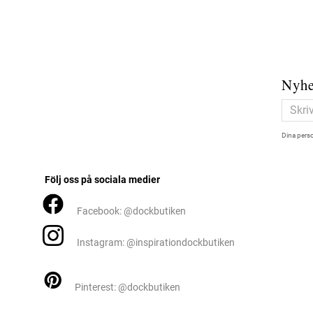
Nyhe
Dina perso
Följ oss på sociala medier
Facebook: @dockbutiken
Instagram: @inspirationdockbutiken
Pinterest: @dockbutiken