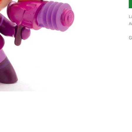
L
A
G