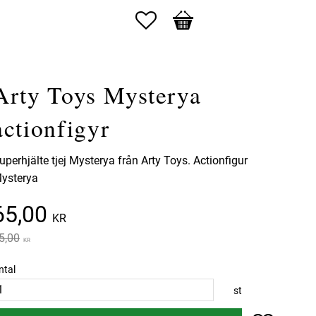
Favoriter
Kundvagn
Arty Toys Mysterya
actionfigyr
uperhjälte tjej Mysterya från Arty Toys. Actionfigur
ysterya
Nedsatt pris:
65,00
KR
rdinarie pris:
5,00
KR
ntal
st