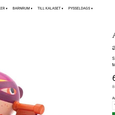
KER
BARNRUM
TILL KALASET
PYSSELDAGS
S
M
O
8
A