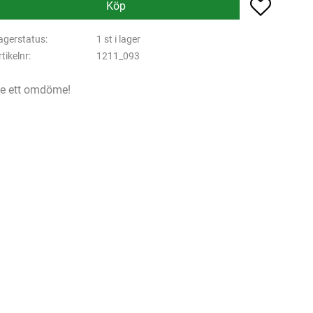
Lägg till 
Köp
agerstatus
1 st i lager
rtikelnr
1211_093
e ett omdöme!