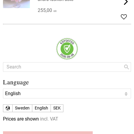
255,00
KR
Add t
Language
Sweden
English
SEK
Prices are shown
incl. VAT