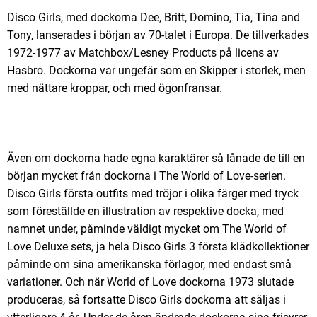
Disco Girls, med dockorna Dee, Britt, Domino, Tia, Tina and
Tony, lanserades i början av 70-talet i Europa. De tillverkades
1972-1977 av Matchbox/Lesney Products på licens av
Hasbro. Dockorna var ungefär som en Skipper i storlek, men
med nättare kroppar, och med ögonfransar.
Även om dockorna hade egna karaktärer så lånade de till en
början mycket från dockorna i The World of Love-serien.
Disco Girls första outfits med tröjor i olika färger med tryck
som föreställde en illustration av respektive docka, med
namnet under, påminde väldigt mycket om The World of
Love Deluxe sets, ja hela Disco Girls 3 första klädkollektioner
påminde om sina amerikanska förlagor, med endast små
variationer. Och när World of Love dockorna 1973 slutade
produceras, så fortsatte Disco Girls dockorna att säljas i