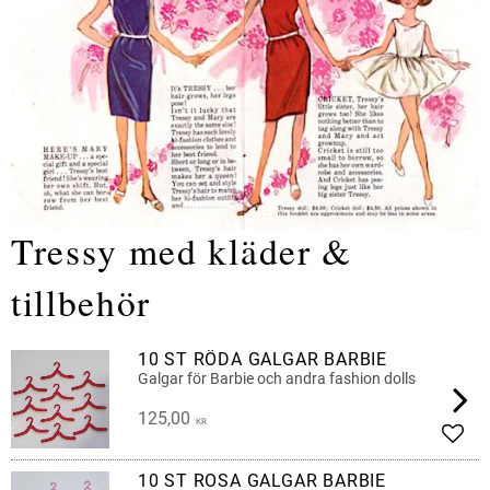
Tressy med kläder &
tillbehör
10 ST RÖDA GALGAR BARBIE
Galgar för Barbie och andra fashion dolls
125,00
KR
Add t
10 ST ROSA GALGAR BARBIE