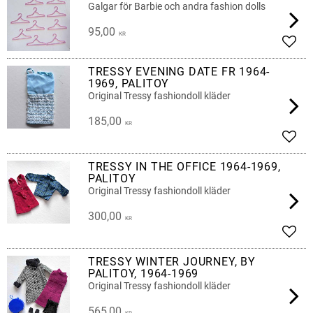
Galgar för Barbie och andra fashion dolls
95,00
KR
Add t
TRESSY EVENING DATE FR 1964-
1969, PALITOY
Original Tressy fashiondoll kläder
185,00
KR
Add t
TRESSY IN THE OFFICE 1964-1969,
PALITOY
Original Tressy fashiondoll kläder
300,00
KR
Add t
TRESSY WINTER JOURNEY, BY
PALITOY, 1964-1969
Original Tressy fashiondoll kläder
565,00