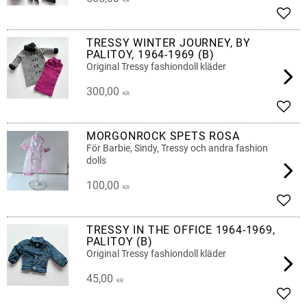
KR
Add t
TRESSY WINTER JOURNEY, BY
PALITOY, 1964-1969 (B)
Original Tressy fashiondoll kläder
300,00
KR
Add t
MORGONROCK SPETS ROSA
För Barbie, Sindy, Tressy och andra fashion
dolls
100,00
KR
Add t
TRESSY IN THE OFFICE 1964-1969,
PALITOY (B)
Original Tressy fashiondoll kläder
45,00
KR
Add t