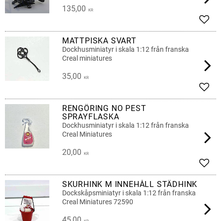
135,00
KR
Lägg 
MATTPISKA SVART
Dockhusminiatyr i skala 1:12 från franska
Creal miniatures
35,00
KR
Lägg 
RENGÖRING NO PEST
SPRAYFLASKA
Dockhusminiatyr i skala 1:12 från franska
Creal Miniatures
20,00
KR
Lägg 
SKURHINK M INNEHÅLL STÄDHINK
Dockskåpsminiatyr i skala 1:12 från franska
Creal Miniatures 72590
45,00