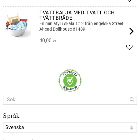
Lägg 
TVÄTTBALJA MED TVÄTT OCH
TVÄTTBRÄDE
En miniatyr i skala 1:12 från engelska Street
Ahead Dollhouse d1489
40,00
KR
Lägg 
Språk