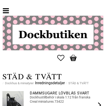
Favoriter
Kundvagn
STÄD & TVÄTT
Inredningsdetaljer
Dockhus & miniatyrer
STÄD & TVÄTT
DAMMSUGARE LÖVBLÅS SVART
Dockhustillbehör i skala 1:12 från franska
Creal miniatures 73422