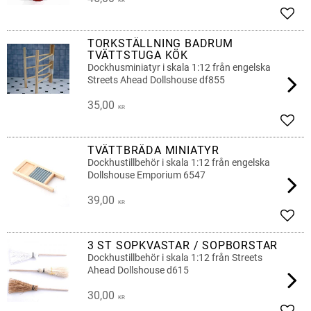
KR
Lägg 
TORKSTÄLLNING BADRUM
TVÄTTSTUGA KÖK
Dockhusminiatyr i skala 1:12 från engelska
Streets Ahead Dollshouse df855
35,00
KR
Lägg 
TVÄTTBRÄDA MINIATYR
Dockhustillbehör i skala 1:12 från engelska
Dollshouse Emporium 6547
39,00
KR
Lägg 
3 ST SOPKVASTAR / SOPBORSTAR
Dockhustillbehör i skala 1:12 från Streets
Ahead Dollshouse d615
30,00
KR