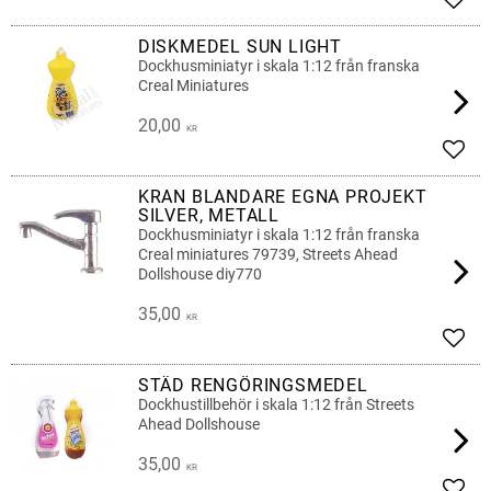
Lägg 
DISKMEDEL SUN LIGHT
Dockhusminiatyr i skala 1:12 från franska
Creal Miniatures
20,00
KR
Lägg 
KRAN BLANDARE EGNA PROJEKT
SILVER, METALL
Dockhusminiatyr i skala 1:12 från franska
Creal miniatures 79739, Streets Ahead
Dollshouse diy770
35,00
KR
Lägg 
STÄD RENGÖRINGSMEDEL
Dockhustillbehör i skala 1:12 från Streets
Ahead Dollshouse
35,00
KR