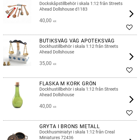
Dockskåpstillbehör i skala 1:12 från Streets
Ahead Dollshouse d1183
40,00
KR
Lägg 
BUTIKSVÅG VÅG APOTEKSVÅG
Dockhustillbehör i skala 1:12 från Streets
Ahead Dollshouse
35,00
KR
Lägg 
FLASKA M KORK GRÖN
Dockhustillbehör i skala 1:12 från Streets
Ahead Dollshouse
40,00
KR
Lägg 
GRYTA I BRONS METALL
Dockhusminiatyr i skala 1:12 från Creal
Miniatures 72436