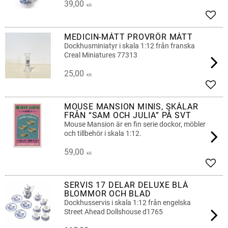
39,00
KR
Lägg 
MEDICIN-MÅTT PROVRÖR MÅTT
Dockhusminiatyr i skala 1:12 från franska
Creal Miniatures 77313
25,00
KR
Lägg 
MOUSE MANSION MINIS, SKÅLAR
FRÅN “SAM OCH JULIA” PÅ SVT
Mouse Mansion är en fin serie dockor, möbler
och tillbehör i skala 1:12.
59,00
KR
Lägg 
SERVIS 17 DELAR DELUXE BLÅ
BLOMMOR OCH BLAD
Dockhusservis i skala 1:12 från engelska
Street Ahead Dollshouse d1765