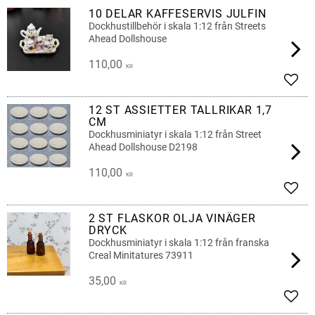
10 DELAR KAFFESERVIS JULFIN
Dockhustillbehör i skala 1:12 från Streets
Ahead Dollshouse
110,00
KR
Lägg 
12 ST ASSIETTER TALLRIKAR 1,7
CM
Dockhusminiatyr i skala 1:12 från Street
Ahead Dollshouse D2198
110,00
KR
Lägg 
2 ST FLASKOR OLJA VINÄGER
DRYCK
Dockhusminiatyr i skala 1:12 från franska
Creal Minitatures 73911
35,00
KR
Lägg 