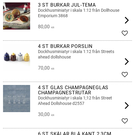
3 ST BURKAR JUL-TEMA
Dockhusminiatyr i skala 1:12 från Dollhouse
Emporium 3868
80,00
KR
Lägg 
4 ST BURKAR PORSLIN
Dockhusminiatyr i skala 1:12 från Streets
ahead dollshouse
70,00
KR
Lägg 
4 ST GLAS CHAMPAGNEGLAS
CHAMPAGNESTRUTAR
Dockhusminiatyr i skala 1;12 från Street
Ahead Dollshouse d2557
30,00
KR
Lägg 
6 ST SKÅLAR BLÅ KANT 2,3CM