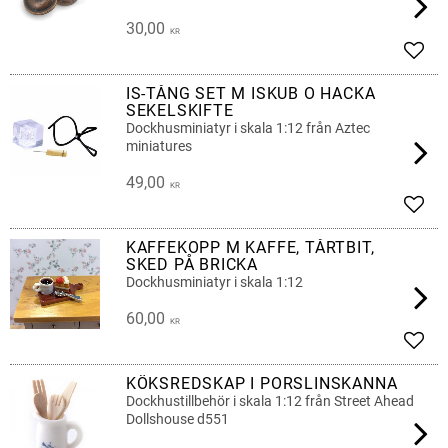
30,00
KR
Lägg 
IS-TÅNG SET M ISKUB O HACKA
SEKELSKIFTE
Dockhusminiatyr i skala 1:12 från Aztec
miniatures
49,00
KR
Lägg 
KAFFEKOPP M KAFFE, TÅRTBIT,
SKED PÅ BRICKA
Dockhusminiatyr i skala 1:12
60,00
KR
Lägg 
KÖKSREDSKAP I PORSLINSKANNA
Dockhustillbehör i skala 1:12 från Street Ahead
Dollshouse d551