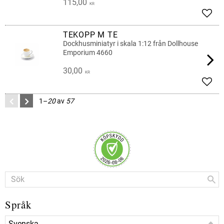
115,00
KR
Lägg 
TEKOPP M TE
Dockhusminiatyr i skala 1:12 från Dollhouse
Emporium 4660
30,00
KR
Lägg 
1–
20
av
57
Språk