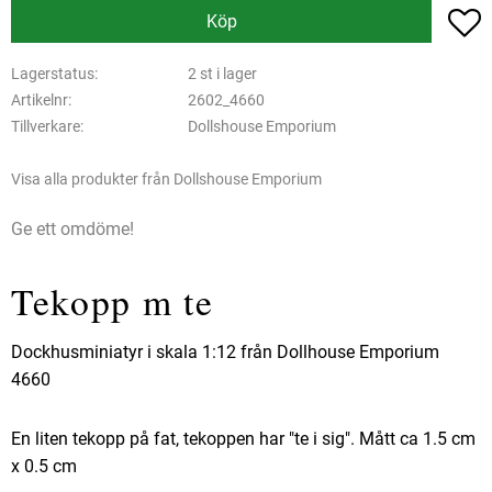
L
Köp
Lagerstatus
2 st i lager
Artikelnr
2602_4660
Tillverkare
Dollshouse Emporium
Visa alla produkter från Dollshouse Emporium
Ge ett omdöme!
Tekopp m te
Dockhusminiatyr i skala 1:12 från Dollhouse Emporium
4660
En liten tekopp på fat, tekoppen har "te i sig". Mått ca 1.5 cm
x 0.5 cm