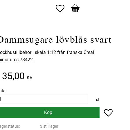
Favoriter
Kundvagn
Dammsugare lövblås svart
ockhustillbehör i skala 1:12 från franska Creal
iniatures 73422
135,00
KR
ntal
st
Lägg till 
Köp
agerstatus
3 st i lager