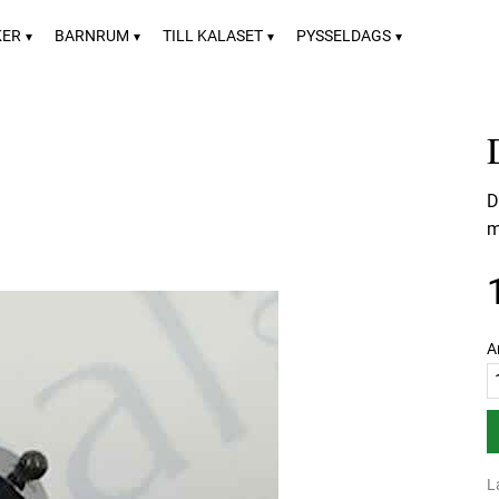
KER
BARNRUM
TILL KALASET
PYSSELDAGS
D
m
A
L