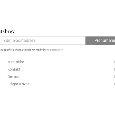
tsbrev
Prenumere
nuppgifter behandlas i enlighet med vår
integritetspolicy
.
Mina sidor
Kontakt
Om oss
Frågor & svar