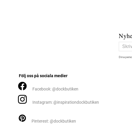
Nyhe
Dina perso
Följ oss på sociala medier
Facebook: @dockbutiken
Instagram: @inspirationdockbutiken
Pinterest: @dockbutiken