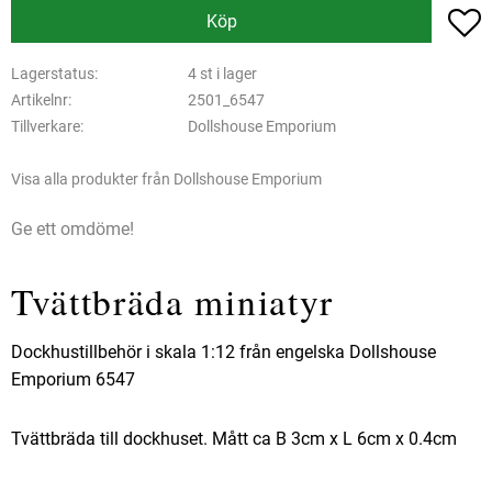
L
Köp
Lagerstatus
4 st i lager
Artikelnr
2501_6547
Tillverkare
Dollshouse Emporium
Visa alla produkter från Dollshouse Emporium
Ge ett omdöme!
Tvättbräda miniatyr
Dockhustillbehör i skala 1:12 från engelska Dollshouse
Emporium 6547
Tvättbräda till dockhuset. Mått ca B 3cm x L 6cm x 0.4cm