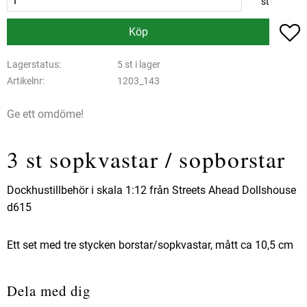
st
L
Köp
Lagerstatus
5 st i lager
Artikelnr
1203_143
Ge ett omdöme!
3 st sopkvastar / sopborstar
Dockhustillbehör i skala 1:12 från Streets Ahead Dollshouse
d615
Ett set med tre stycken borstar/sopkvastar, mått ca 10,5 cm
Dela med dig