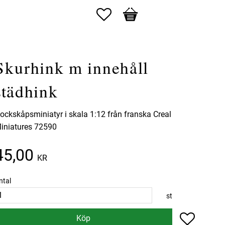
Favoriter
Kundvagn
Skurhink m innehåll
städhink
ockskåpsminiatyr i skala 1:12 från franska Creal
iniatures 72590
45,00
KR
ntal
st
Lägg till 
Köp