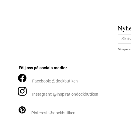
Nyhe
Dina perso
Följ oss på sociala medier
Facebook: @dockbutiken
Instagram: @inspirationdockbutiken
Pinterest: @dockbutiken