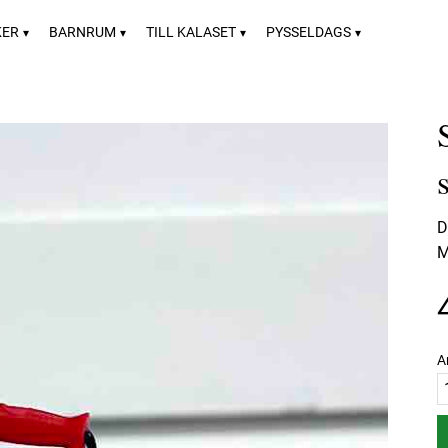
KER
BARNRUM
TILL KALASET
PYSSELDAGS
D
M
A