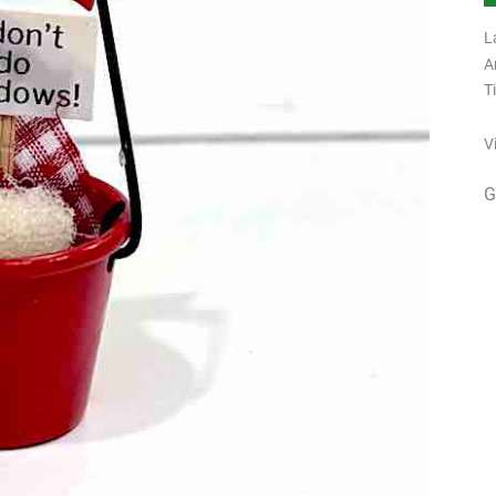
L
A
T
V
G