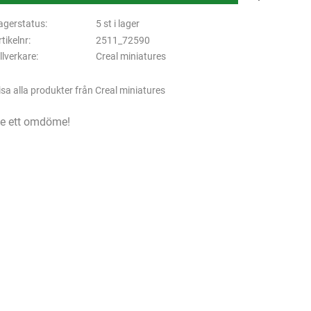
agerstatus
5 st i lager
rtikelnr
2511_72590
illverkare
Creal miniatures
isa alla produkter från Creal miniatures
e ett omdöme!