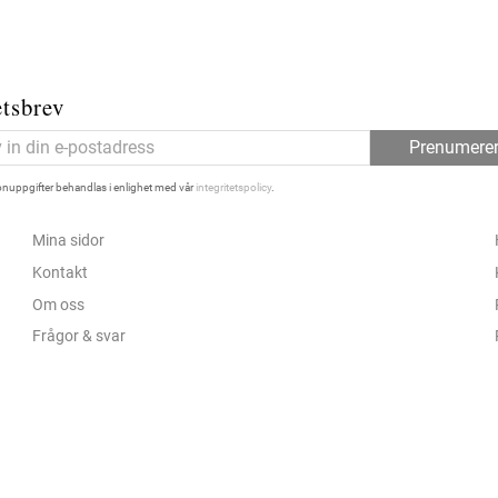
tsbrev
Prenumere
nuppgifter behandlas i enlighet med vår
integritetspolicy
.
Mina sidor
Kontakt
Om oss
Frågor & svar