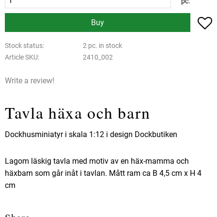
pc.
A
Buy
Stock status
2 pc. in stock
Article SKU
2410_002
Write a review!
Tavla häxa och barn
Dockhusminiatyr i skala 1:12 i design Dockbutiken
Lagom läskig tavla med motiv av en häx-mamma och
häxbarn som går inåt i tavlan. Mått ram ca B 4,5 cm x H 4
cm