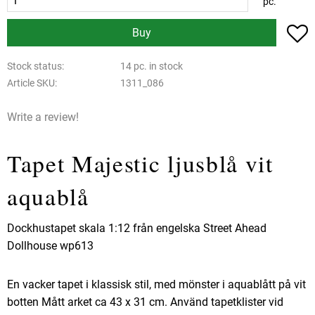
pc.
A
Buy
Stock status
14 pc. in stock
Article SKU
1311_086
Write a review!
Tapet Majestic ljusblå vit
aquablå
Dockhustapet skala 1:12 från engelska Street Ahead
Dollhouse wp613
En vacker tapet i klassisk stil, med mönster i aquablått på vit
botten Mått arket ca 43 x 31 cm. Använd tapetklister vid