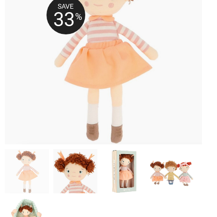
SAVE
33
%