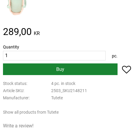
289,00
KR
Quantity
pc.
A
Buy
Stock status
4 pc. in stock
Article SKU
2503_SKU2148211
Manufacturer
Tutete
Show all products from Tutete
Write a review!