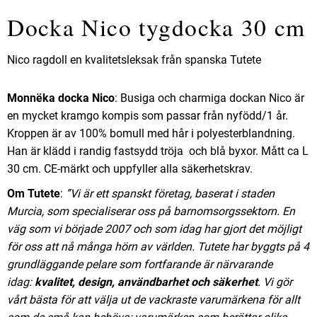
Docka Nico tygdocka 30 cm
Nico ragdoll en kvalitetsleksak från spanska Tutete
Monnëka docka Nico
: Busiga och charmiga dockan Nico är
en mycket kramgo kompis som passar från nyfödd/1 år.
Kroppen är av 100% bomull med hår i polyesterblandning.
Han är klädd i randig fastsydd tröja och blå byxor. Mått ca L
30 cm. CE-märkt och uppfyller alla säkerhetskrav.
Om Tutete
:
”
Vi är ett spanskt företag, baserat i staden
Murcia, som specialiserar oss på barnomsorgssektorn. En
väg som vi började 2007 och som idag har gjort det möjligt
för oss att nå många hörn av världen. Tutete har byggts på 4
grundläggande pelare som fortfarande är närvarande
idag:
kvalitet, design, användbarhet och säkerhet
. Vi gör
vårt bästa för att välja ut de vackraste varumärkena för allt