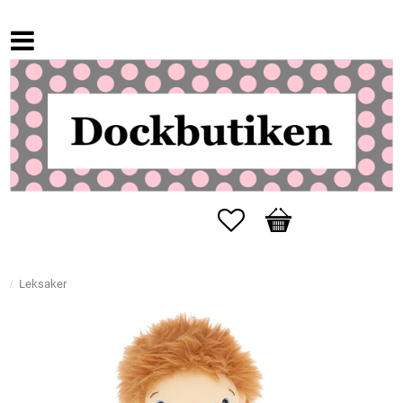
Favorites
Basket
Leksaker