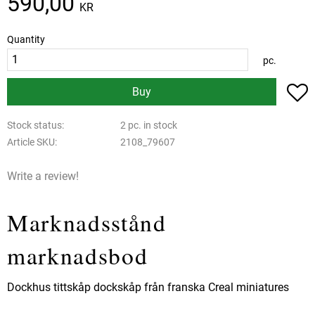
590,00
KR
Quantity
pc.
A
Buy
Stock status
2 pc. in stock
Article SKU
2108_79607
Write a review!
Marknadsstånd
marknadsbod
Dockhus tittskåp dockskåp från franska Creal miniatures