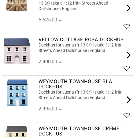
13 år) i skala 1:12 från Streets Ahead
Dollshouse i England
5 525,00
KR
Add t
VELLOW COTTAGE ROSA DOCKHUS
Dockhus för vuxna (fr 13 år) i skala 1:12 från
Streets Ahead Dollshouse i England
2 400,00
KR
Add t
WEYMOUTH TOWNHOUSE BLÅ
DOCKHUS
Dockhus för vuxna (fr 13 år) i skala 1:12 från
Streets Ahead Dollshouse i England
2 995,00
KR
Add t
WEYMOUTH TOWNHOUSE CREME
DOCKHUS