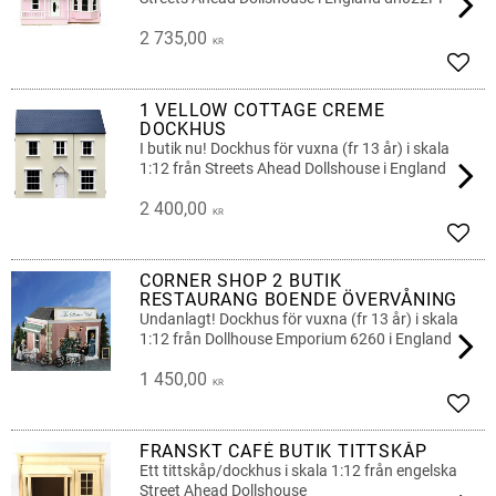
2 735,00
KR
Add t
1 VELLOW COTTAGE CREME
DOCKHUS
I butik nu! Dockhus för vuxna (fr 13 år) i skala
1:12 från Streets Ahead Dollshouse i England
2 400,00
KR
Add t
CORNER SHOP 2 BUTIK
RESTAURANG BOENDE ÖVERVÅNING
Undanlagt! Dockhus för vuxna (fr 13 år) i skala
1:12 från Dollhouse Emporium 6260 i England
1 450,00
KR
Add t
FRANSKT CAFÉ BUTIK TITTSKÅP
Ett tittskåp/dockhus i skala 1:12 från engelska
Street Ahead Dollshouse