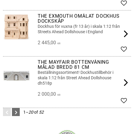
Add t
THE EXMOUTH OMÅLAT DOCKHUS
DOCKSKÅP
Dockhus för vuxna (fr 13 år) i skala 1:12 från
Streets Ahead Dollshouse i England
2 445,00
KR
Add t
THE MAYFAIR BOTTENVÅNING
MÅLAD BREDD 81 CM
Beställningssortiment! Dockhustillbehör i
skala 1:12 från Street Ahead Dollshouse
dh518p
2 000,00
KR
Add t
1–
20
of
52