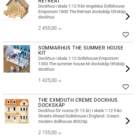
RETREAT
Dockhus i skala 1:12 från engelska Dollshouse
Emporium 1800 The Retreat dockskåp tittskäp
dockhus
2 455,00
KR
Add t
SOMMARHUS THE SUMMER HOUSE
KIT
Dockhus i skala 1:12 Dollshouse Emporium
1300 The summer house kit dockskåp tittskäp
dockhus
1 425,00
KR
Add t
THE EXMOUTH CREME DOCKHUS
DOCKSKÅP
Dockhus för vuxna (fr 13 år) i skala 1:12 från
Streets Ahead Dollshouse i England. Cream
modern dollhouse dh024p
2 735,00
KR