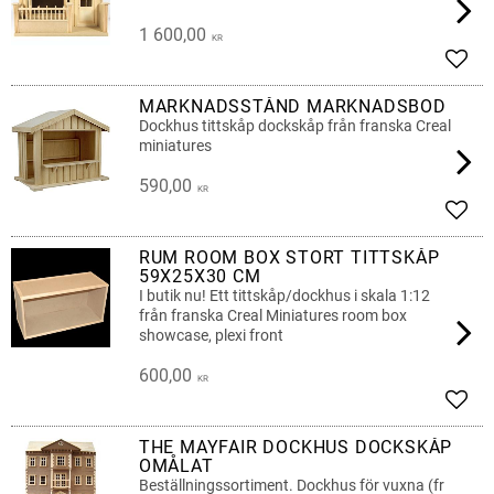
1 600,00
KR
Add t
MARKNADSSTÅND MARKNADSBOD
Dockhus tittskåp dockskåp från franska Creal
miniatures
590,00
KR
Add t
RUM ROOM BOX STORT TITTSKÅP
59X25X30 CM
I butik nu! Ett tittskåp/dockhus i skala 1:12
från franska Creal Miniatures room box
showcase, plexi front
600,00
KR
Add t
THE MAYFAIR DOCKHUS DOCKSKÅP
OMÅLAT
Beställningssortiment. Dockhus för vuxna (fr