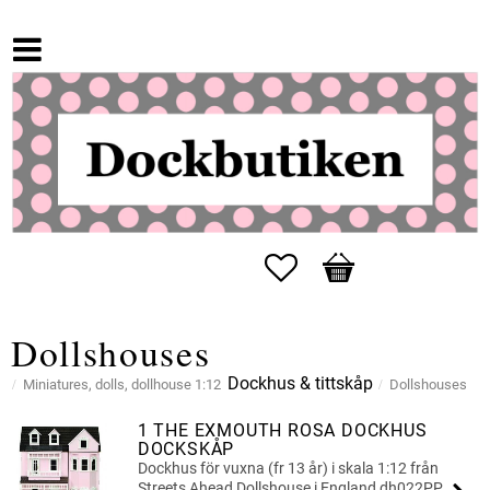
Favorites
Basket
Dollshouses
Dockhus & tittskåp
Miniatures, dolls, dollhouse 1:12
Dollshouses
1 THE EXMOUTH ROSA DOCKHUS
DOCKSKÅP
Dockhus för vuxna (fr 13 år) i skala 1:12 från
Streets Ahead Dollshouse i England dh022PP