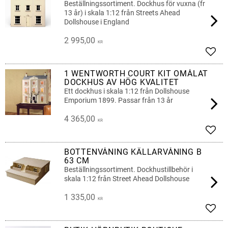
Beställningssortiment. Dockhus för vuxna (fr
13 år) i skala 1:12 från Streets Ahead
Dollshouse i England
2 995,00
KR
Add t
1 WENTWORTH COURT KIT OMÅLAT
DOCKHUS AV HÖG KVALITET
Ett dockhus i skala 1:12 från Dollshouse
Emporium 1899. Passar från 13 år
4 365,00
KR
Add t
BOTTENVÅNING KÄLLARVÅNING B
63 CM
Beställningssortiment. Dockhustillbehör i
skala 1:12 från Street Ahead Dollshouse
1 335,00
KR
Add t