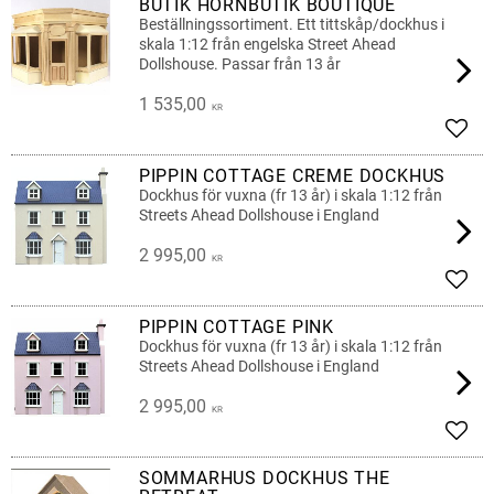
BUTIK HÖRNBUTIK BOUTIQUE
Beställningssortiment. Ett tittskåp/dockhus i
skala 1:12 från engelska Street Ahead
Dollshouse. Passar från 13 år
1 535,00
KR
Add t
PIPPIN COTTAGE CREME DOCKHUS
Dockhus för vuxna (fr 13 år) i skala 1:12 från
Streets Ahead Dollshouse i England
2 995,00
KR
Add t
PIPPIN COTTAGE PINK
Dockhus för vuxna (fr 13 år) i skala 1:12 från
Streets Ahead Dollshouse i England
2 995,00
KR
Add t
SOMMARHUS DOCKHUS THE