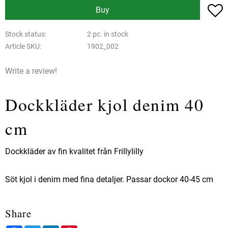
A
Buy
Stock status
2 pc. in stock
Article SKU
1902_002
Write a review!
Dockkläder kjol denim 40
cm
Dockkläder av fin kvalitet från Frillylilly
Söt kjol i denim med fina detaljer. Passar dockor 40-45 cm
Share