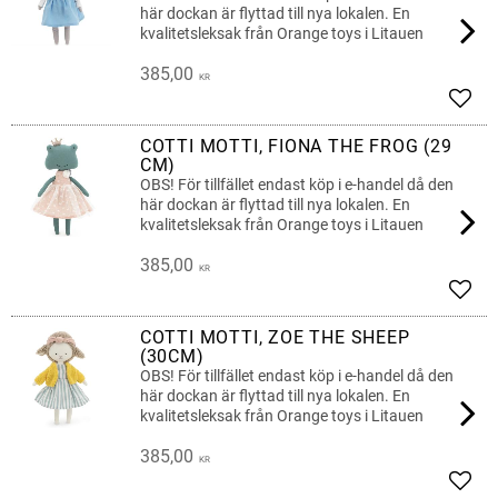
här dockan är flyttad till nya lokalen. En
kvalitetsleksak från Orange toys i Litauen
385,00
KR
Add t
COTTI MOTTI, FIONA THE FROG (29
CM)
OBS! För tillfället endast köp i e-handel då den
här dockan är flyttad till nya lokalen. En
kvalitetsleksak från Orange toys i Litauen
385,00
KR
Add t
COTTI MOTTI, ZOE THE SHEEP
(30CM)
OBS! För tillfället endast köp i e-handel då den
här dockan är flyttad till nya lokalen. En
kvalitetsleksak från Orange toys i Litauen
385,00
KR
Add t