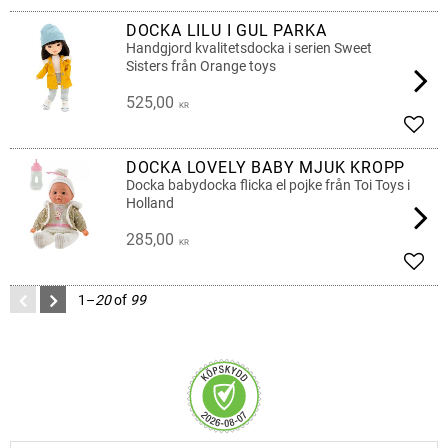
DOCKA LILU I GUL PARKA
Handgjord kvalitetsdocka i serien Sweet
Sisters från Orange toys
525,00
KR
Add t
DOCKA LOVELY BABY MJUK KROPP
Docka babydocka flicka el pojke från Toi Toys i
Holland
285,00
KR
Add t
1–
20
of
99