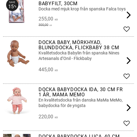
BABYFILT, 30CM
SAVE
15
%
Docka med mjuk krop från spanska Falca toys
255,00
KR
300,00
KR
Add t
DOCKA BABY, MÖRKHYAD,
BLUNDDOCKA, FLICKBABY 38 CM
Kvalitetsdocka Babylin från spanska Nines
Artesanals d’Onil - Flickbaby
445,00
KR
Add t
DOCKA BABYDOCKA IDA, 30 CM FR
1 ÅR, MAMA MEMO
En kvalitetsdocka från danska MaMa MeMo,
babydocka för de yngsta
220,00
KR
Add t
DOCKA BABYDOCKA LUCA, 40 CM