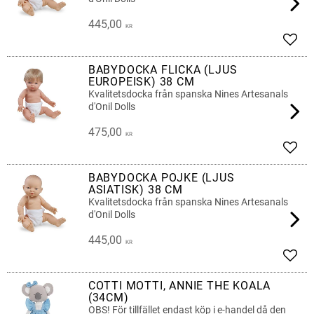
445,00
KR
Add t
BABYDOCKA FLICKA (LJUS
EUROPEISK) 38 CM
Kvalitetsdocka från spanska Nines Artesanals
d'Onil Dolls
475,00
KR
Add t
BABYDOCKA POJKE (LJUS
ASIATISK) 38 CM
Kvalitetsdocka från spanska Nines Artesanals
d'Onil Dolls
445,00
KR
Add t
COTTI MOTTI, ANNIE THE KOALA
(34CM)
OBS! För tillfället endast köp i e-handel då den