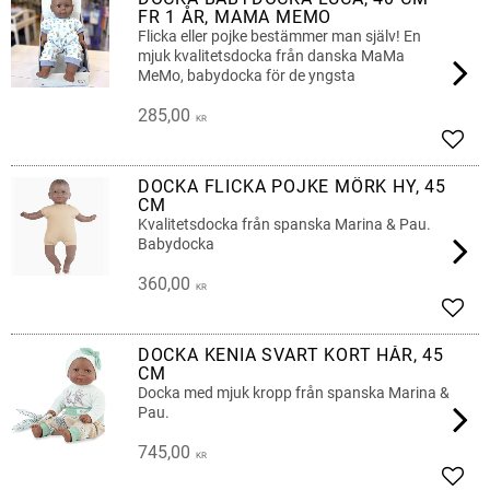
FR 1 ÅR, MAMA MEMO
Flicka eller pojke bestämmer man själv! En
mjuk kvalitetsdocka från danska MaMa
MeMo, babydocka för de yngsta
285,00
KR
Add t
DOCKA FLICKA POJKE MÖRK HY, 45
CM
Kvalitetsdocka från spanska Marina & Pau.
Babydocka
360,00
KR
Add t
DOCKA KENIA SVART KORT HÅR, 45
CM
Docka med mjuk kropp från spanska Marina &
Pau.
745,00
KR
Add t