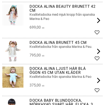
DOCKA ALINA BEAUTY BRUNETT 42
CM
Kvalitetsdocka med mjuk kropp från spanska
Marina & Pao
699,00
KR
Add t
DOCKA ALINA BRUNETT 45 CM
Kvalitetsdocka från spanska Marina & Pau.
795,00
KR
Add t
DOCKA ALINA LJUST HÅR BLÅ
ÖGON 45 CM UTAN KLÄDER
Kvalitetsdocka från spanska Marina & Pao
375,00
KR
Add t
DOCKA BABY BLUNDDOCKA,
MÖRKHYAD SVART HÅR, FLICKA, 38