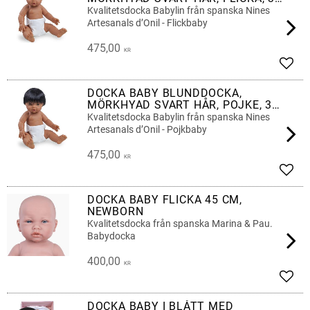
CM
Kvalitetsdocka Babylin från spanska Nines
Artesanals d’Onil - Flickbaby
475,00
KR
Add t
DOCKA BABY BLUNDDOCKA,
MÖRKHYAD SVART HÅR, POJKE, 38
CM
Kvalitetsdocka Babylin från spanska Nines
Artesanals d’Onil - Pojkbaby
475,00
KR
Add t
DOCKA BABY FLICKA 45 CM,
NEWBORN
Kvalitetsdocka från spanska Marina & Pau.
Babydocka
400,00
KR
Add t
DOCKA BABY I BLÅTT MED