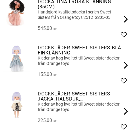
DOCKA TINA I ROSA KLÄNNING
(35CM)
Handgjord kvalitetsdocka i serien Sweet
Sisters från Orange toys 2512_SS05-05
545,00
KR
Add t
DOCKKLÄDER SWEET SISTERS BLÅ
FINKLÄNNING
Kläder av hög kvalitet till Sweet sister dockor
från Orange toys
155,00
KR
Add t
DOCKKLÄDER SWEET SISTERS
JACKA, HALSDUK,
LEOPARDKLÄNNING
Kläder av hög kvalitet till Sweet sister dockor
från Orange toys
225,00
KR
Add t