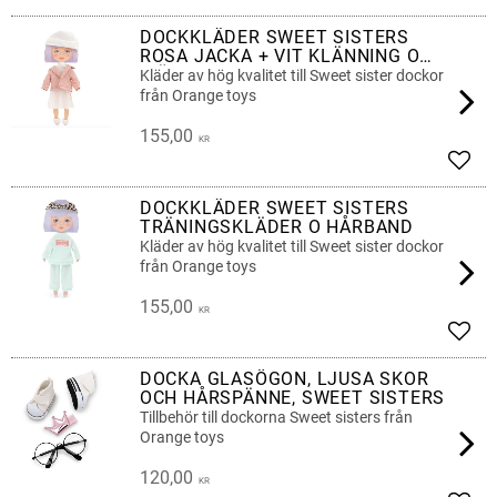
Add t
DOCKKLÄDER SWEET SISTERS
ROSA JACKA + VIT KLÄNNING O
MÖSSA
Kläder av hög kvalitet till Sweet sister dockor
från Orange toys
155,00
KR
Add t
DOCKKLÄDER SWEET SISTERS
TRÄNINGSKLÄDER O HÅRBAND
Kläder av hög kvalitet till Sweet sister dockor
från Orange toys
155,00
KR
Add t
DOCKA GLASÖGON, LJUSA SKOR
OCH HÅRSPÄNNE, SWEET SISTERS
Tillbehör till dockorna Sweet sisters från
Orange toys
120,00
KR