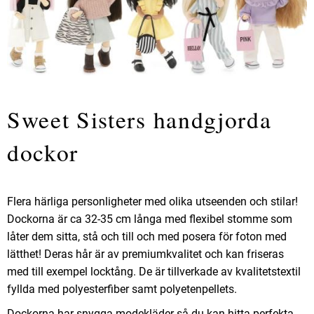
Sweet Sisters handgjorda
dockor
Flera härliga personligheter med olika utseenden och stilar!
Dockorna är ca 32-35 cm långa med flexibel stomme som
låter dem sitta, stå och till och med posera för foton med
lätthet! Deras hår är av premiumkvalitet och kan friseras
med till exempel locktång. De är tillverkade av kvalitetstextil
fyllda med polyesterfiber samt polyetenpellets.
Dockorna har snygga modekläder så du kan hitta perfekta