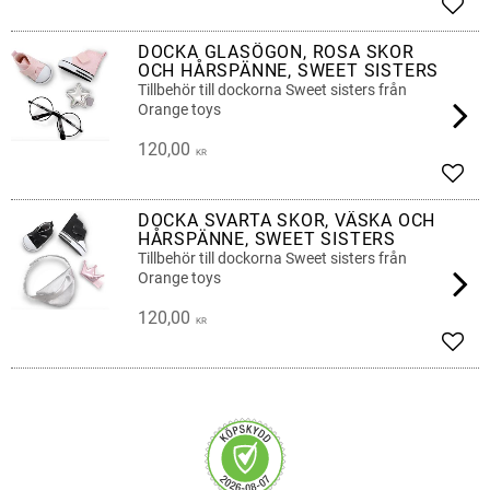
Add t
DOCKA GLASÖGON, ROSA SKOR
OCH HÅRSPÄNNE, SWEET SISTERS
Tillbehör till dockorna Sweet sisters från
Orange toys
120,00
KR
Add t
DOCKA SVARTA SKOR, VÄSKA OCH
HÅRSPÄNNE, SWEET SISTERS
Tillbehör till dockorna Sweet sisters från
Orange toys
120,00
KR
Add t