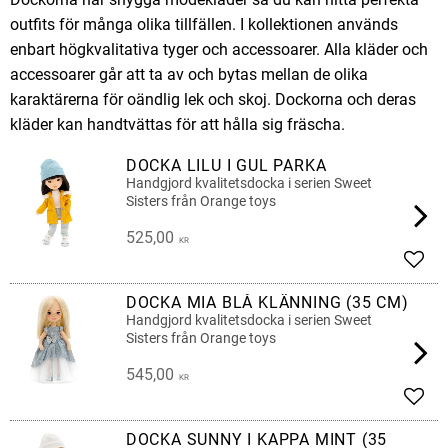
outfits för många olika tillfällen. I kollektionen används
enbart högkvalitativa tyger och accessoarer. Alla kläder och
accessoarer går att ta av och bytas mellan de olika
karaktärerna för oändlig lek och skoj. Dockorna och deras
kläder kan handtvättas för att hålla sig fräscha.
DOCKA LILU I GUL PARKA
Handgjord kvalitetsdocka i serien Sweet
Sisters från Orange toys
525,00
KR
Add t
DOCKA MIA BLÅ KLÄNNING (35 CM)
Handgjord kvalitetsdocka i serien Sweet
Sisters från Orange toys
545,00
KR
Add t
DOCKA SUNNY I KAPPA MINT (35