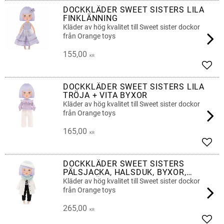
DOCKKLÄDER SWEET SISTERS LILA
FINKLÄNNING
Kläder av hög kvalitet till Sweet sister dockor
från Orange toys
155,00
KR
Add t
DOCKKLÄDER SWEET SISTERS LILA
TRÖJA + VITA BYXOR
Kläder av hög kvalitet till Sweet sister dockor
från Orange toys
165,00
KR
Add t
DOCKKLÄDER SWEET SISTERS
PÄLSJACKA, HALSDUK, BYXOR,
TOPP, MÖSSA
Kläder av hög kvalitet till Sweet sister dockor
från Orange toys
265,00
KR