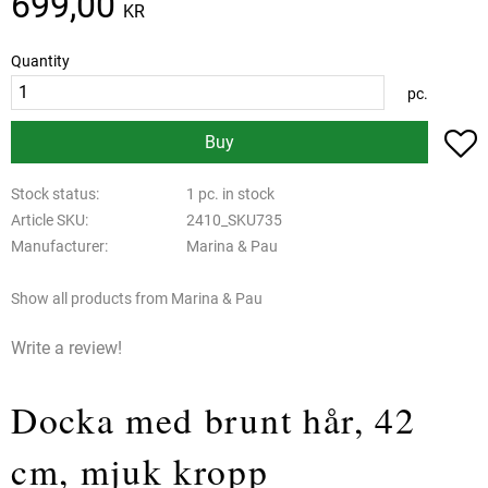
699,00
KR
Quantity
pc.
A
Buy
Stock status
1 pc. in stock
Article SKU
2410_SKU735
Manufacturer
Marina & Pau
Show all products from Marina & Pau
Write a review!
Docka med brunt hår, 42
cm, mjuk kropp