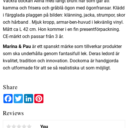
Vackra dockan Alina med långt brunt hår som går att
kamma och frisera och gråblå ögon med ögonfransar. Klädd
i färgglada plaggen på bilden: klänning, jacka, strumpor, skor
och hårband . Mjuk kropp, armar-ben-huvud i lekvänlig vinyl.
Mått ca L 42 cm. Hon kommer i en fin presentförpackning.
CE-märkt och passar från 3 år.
Marina & Pau
är ett spanskt märke som tillverkar produkter
som ska underhålla genom fantasifull lek. Deras ledord är
kvalitet, tradition och innovation. Dockorna är handgjorda
och utformade för att se så realistiska ut som möjligt.
Share
Facebook
Twitter
LinkedIn
Pinterest
Reviews
You