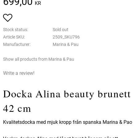
699,00
KR
Add to favorites
Stock status
Sold out
Article SKU
2509_SKU796
Manufacturer
Marina & Pau
Show all products from Marina & Pau
Write a review!
Docka Alina beauty brunett
42 cm
Kvalitetsdocka med mjuk kropp från spanska Marina & Pao