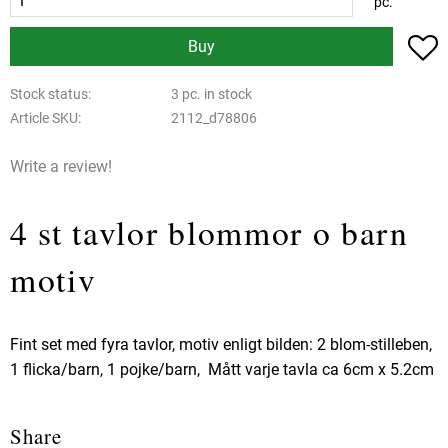
pc.
A
Buy
Stock status
3 pc. in stock
Article SKU
2112_d78806
Write a review!
4 st tavlor blommor o barn
motiv
Fint set med fyra tavlor, motiv enligt bilden: 2 blom-stilleben,
1 flicka/barn, 1 pojke/barn, Mått varje tavla ca 6cm x 5.2cm
Share