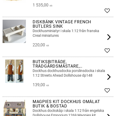
1 535,00
KR
Add t
DISKBÄNK VINTAGE FRENCH
BUTLERS SINK
Dockhusminiatyr i skala 1:12 från franska
Creal miniatures
220,00
KR
Add t
BUTIKSBITRÄDE,
TRÄDGÅRDSMÄSTARE,
HANTVERKARE
Dockhus dockhusdocka porslinsdocka i skala
1:12 Streets Ahead Dollshouse dp148
139,00
KR
Add t
MAGPIES KIT DOCKHUS OMÅLAT
BUTIK & BOSTAD
Dockhus dockskåp i skala 1:12 från engelska
Dollshouse Emporium 1269 Magpies kit