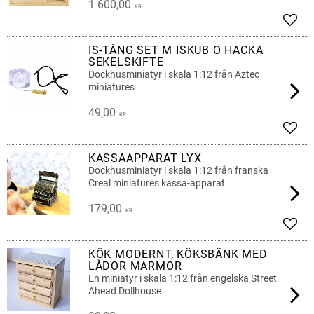
1 600,00
KR
Add t
IS-TÅNG SET M ISKUB O HACKA
SEKELSKIFTE
Dockhusminiatyr i skala 1:12 från Aztec
miniatures
49,00
KR
Add t
KASSAAPPARAT LYX
Dockhusminiatyr i skala 1:12 från franska
Creal miniatures kassa-apparat
179,00
KR
Add t
KÖK MODERNT, KÖKSBÄNK MED
LÅDOR MARMOR
En miniatyr i skala 1:12 från engelska Street
Ahead Dollhouse