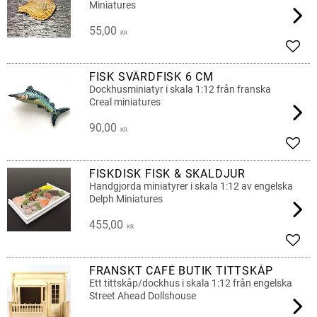
Miniatures
55,00
KR
Add t
FISK SVÄRDFISK 6 CM
Dockhusminiatyr i skala 1:12 från franska
Creal miniatures
90,00
KR
Add t
FISKDISK FISK & SKALDJUR
Handgjorda miniatyrer i skala 1:12 av engelska
Delph Miniatures
455,00
KR
Add t
FRANSKT CAFÉ BUTIK TITTSKÅP
Ett tittskåp/dockhus i skala 1:12 från engelska
Street Ahead Dollshouse