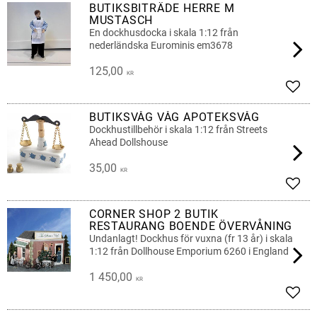
BUTIKSBITRÄDE HERRE M
MUSTASCH
En dockhusdocka i skala 1:12 från
nederländska Eurominis em3678
125,00
KR
Add t
BUTIKSVÅG VÅG APOTEKSVÅG
Dockhustillbehör i skala 1:12 från Streets
Ahead Dollshouse
35,00
KR
Add t
CORNER SHOP 2 BUTIK
RESTAURANG BOENDE ÖVERVÅNING
Undanlagt! Dockhus för vuxna (fr 13 år) i skala
1:12 från Dollhouse Emporium 6260 i England
1 450,00
KR
Add t