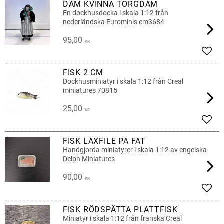
DAM KVINNA TORGDAM
En dockhusdocka i skala 1:12 från
nederländska Eurominis em3684
95,00
KR
Add t
FISK 2 CM
Dockhusminiatyr i skala 1:12 från Creal
miniatures 70815
25,00
KR
Add t
FISK LAXFILÉ PÅ FAT
Handgjorda miniatyrer i skala 1:12 av engelska
Delph Miniatures
90,00
KR
Add t
FISK RÖDSPÄTTA PLATTFISK
Miniatyr i skala 1:12 från franska Creal