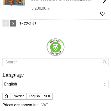
5 200,00
KR
Add t
1–
20
of
41
Language
Sweden
English
SEK
Prices are shown
incl. VAT