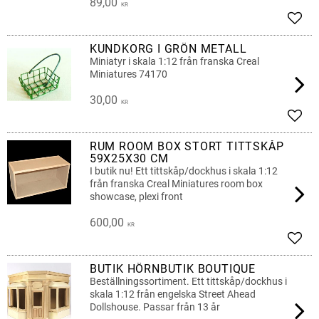
89,00
KR
Add t
KUNDKORG I GRÖN METALL
Miniatyr i skala 1:12 från franska Creal
Miniatures 74170
30,00
KR
Add t
RUM ROOM BOX STORT TITTSKÅP
59X25X30 CM
I butik nu! Ett tittskåp/dockhus i skala 1:12
från franska Creal Miniatures room box
showcase, plexi front
600,00
KR
Add t
BUTIK HÖRNBUTIK BOUTIQUE
Beställningssortiment. Ett tittskåp/dockhus i
skala 1:12 från engelska Street Ahead
Dollshouse. Passar från 13 år