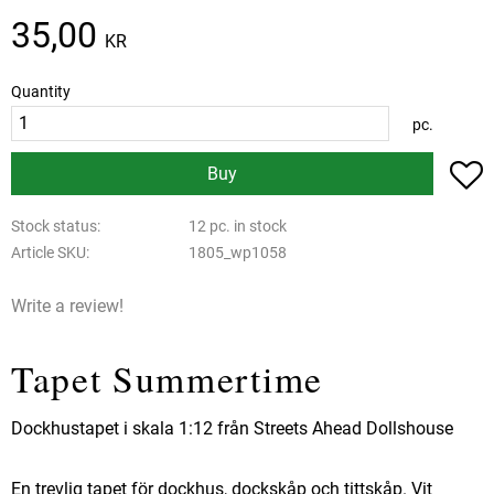
35,00
KR
Quantity
pc.
A
Buy
Stock status
12 pc. in stock
Article SKU
1805_wp1058
Write a review!
Tapet Summertime
Dockhustapet i skala 1:12 från Streets Ahead Dollshouse
En trevlig tapet för dockhus, dockskåp och tittskåp. Vit