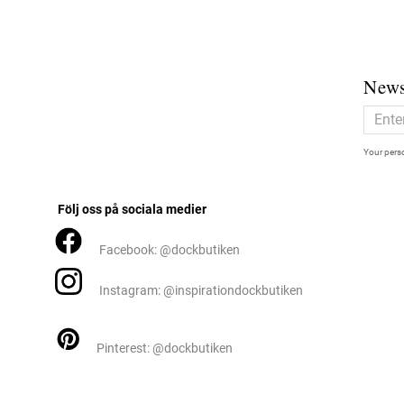
News
Your perso
Följ oss på sociala medier
Facebook: @dockbutiken
Instagram: @inspirationdockbutiken
Pinterest: @dockbutiken