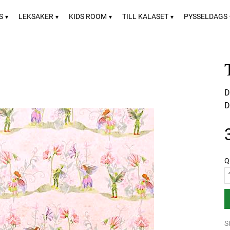
S
LEKSAKER
KIDS ROOM
TILL KALASET
PYSSELDAGS
D
D
Q
S