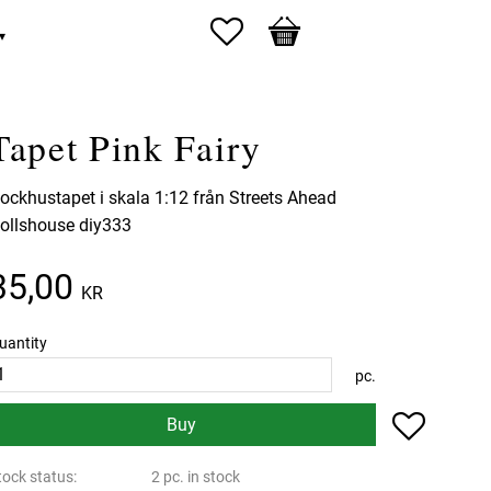
Favorites
Basket
Tapet Pink Fairy
ockhustapet i skala 1:12 från Streets Ahead
ollshouse diy333
35,00
KR
uantity
pc.
Add to f
Buy
tock status
2 pc. in stock