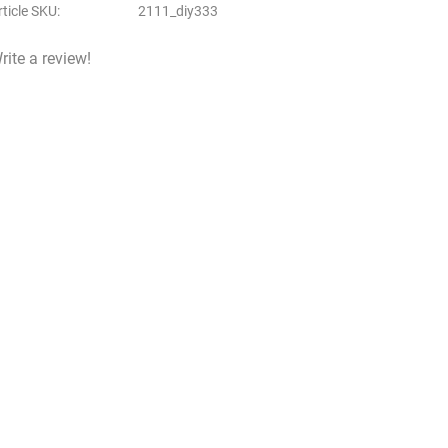
rticle SKU
2111_diy333
rite a review!