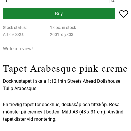
pc.
A
Buy
Stock status
18 pc. in stock
Article SKU
2001_diy303
Write a review!
Tapet Arabesque pink creme
Dockhustapet i skala 1:12 från Streets Ahead Dollshouse
Tulip Arabesque
En trevlig tapet för dockhus, dockskåp och tittskåp. Rosa
mönster på cremevit botten. Mått A3 (43 x 31 cm). Använd
tapetklister vid montering.