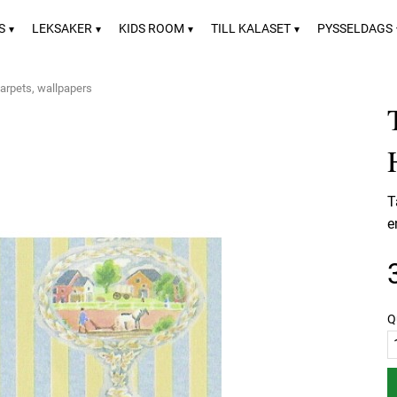
S
LEKSAKER
KIDS ROOM
TILL KALASET
PYSSELDAGS
carpets, wallpapers
T
e
Q