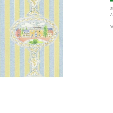
S
A
W