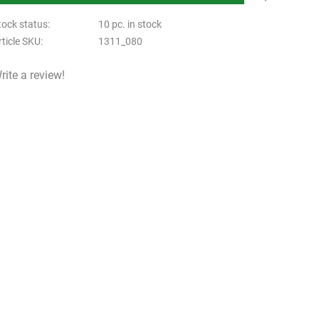
tock status
10 pc. in stock
rticle SKU
1311_080
rite a review!