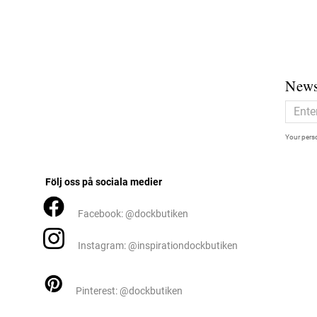
News
Your perso
Följ oss på sociala medier
Facebook: @dockbutiken
Instagram: @inspirationdockbutiken
Pinterest: @dockbutiken