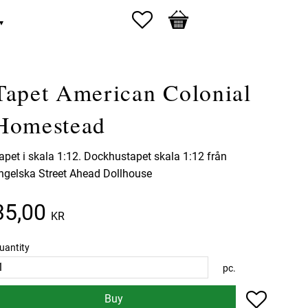
Favorites
Basket
Tapet American Colonial
Homestead
apet i skala 1:12. Dockhustapet skala 1:12 från
ngelska Street Ahead Dollhouse
35,00
KR
uantity
pc.
Add to f
Buy