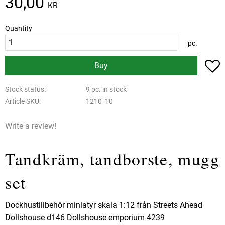
30,00
KR
Quantity
pc.
A
Buy
Stock status
9 pc. in stock
Article SKU
1210_10
Write a review!
Tandkräm, tandborste, mugg
set
Dockhustillbehör miniatyr skala 1:12 från Streets Ahead
Dollshouse d146 Dollshouse emporium 4239