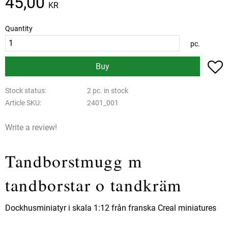
45,00
KR
Quantity
pc.
A
Buy
Stock status
2 pc. in stock
Article SKU
2401_001
Write a review!
Tandborstmugg m
tandborstar o tandkräm
Dockhusminiatyr i skala 1:12 från franska Creal miniatures